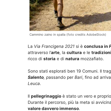
Cammino zaino in spalla (foto credits AdobeStock)
La
Via Francigena 2021
si è
conclusa in
attraverso l’
arte
, la
cultura
e le
tradizion
ricco di
storia
e di
natura
mozzafiato.
Sono stati esplorati ben 19 Comuni. Il tr
Salento
, p
assando per
Bari
, fino ad arriv
Leuca
.
Il
pellegrinaggio
è stato un vero e propri
Durante il percorso, più la meta si avvicin
valore davvero immenso
.