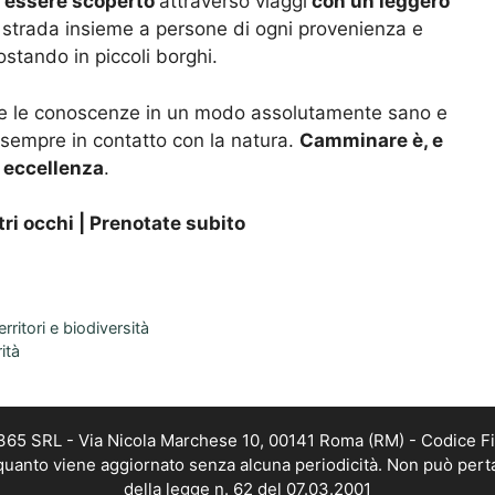
ò essere scoperto
attraverso viaggi
con un leggero
i strada insieme a persone di ogni provenienza e
ostando in piccoli borghi.
si e le conoscenze in un modo assolutamente sano e
sempre in contatto con la natura.
Camminare è, e
r eccellenza
.
ri occhi | Prenotate subito
erritori e biodiversità
ità
 365 SRL - Via Nicola Marchese 10, 00141 Roma (RM) - Codice Fi
n quanto viene aggiornato senza alcuna periodicità. Non può pert
della legge n. 62 del 07.03.2001