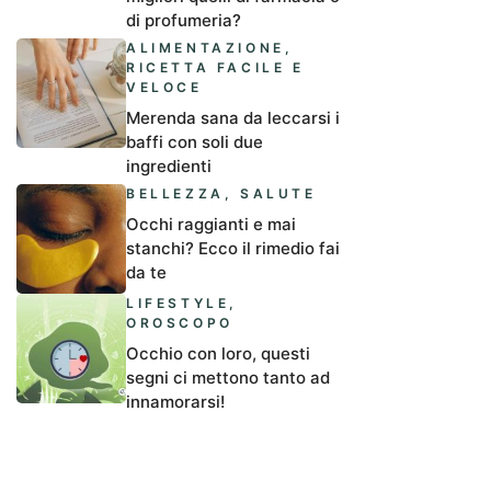
di profumeria?
ALIMENTAZIONE
,
RICETTA FACILE E
VELOCE
Merenda sana da leccarsi i
baffi con soli due
ingredienti
BELLEZZA
,
SALUTE
Occhi raggianti e mai
stanchi? Ecco il rimedio fai
da te
LIFESTYLE
,
OROSCOPO
Occhio con loro, questi
segni ci mettono tanto ad
innamorarsi!