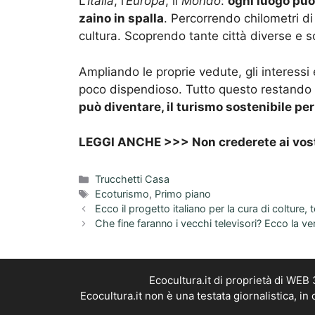
L’
Italia
, l
‘Europa
, il
Mondo
:
ogni luogo pu
zaino in spalla
. Percorrendo chilometri d
cultura. Scoprendo tante città diverse e s
Ampliando le proprie vedute, gli interes
poco dispendioso. Tutto questo restando 
può diventare, il turismo sostenibile pe
LEGGI ANCHE >>>
Non crederete ai vost
Categorie
Trucchetti Casa
Tag
Ecoturismo
,
Primo piano
Ecco il progetto italiano per la cura di colture, t
Che fine faranno i vecchi televisori? Ecco la ver
Ecocultura.it di proprietà di WEB
Ecocultura.it non è una testata giornalistica, i