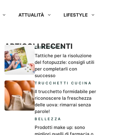
ATTUALITÀ
LIFESTYLE
ARTICOLI RECENTI
CURIOSITÀ
Tattiche per la risoluzione
del fotopuzzle: consigli utili
per completarli con
successo
TRUCCHETTI CUCINA
Il trucchetto formidabile per
riconoscere la freschezza
delle uova: rimarrai senza
parole!
BELLEZZA
Prodotti make up: sono
migliori quelli di farmacia o