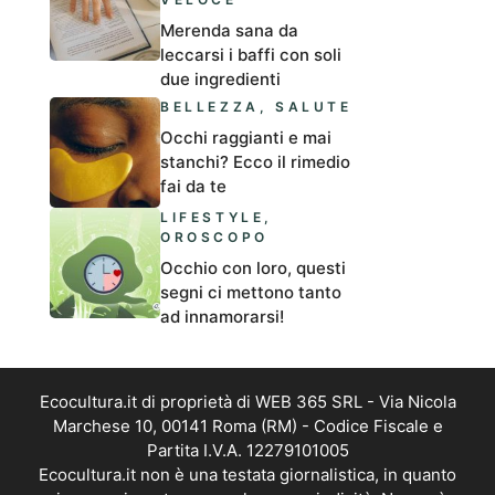
Merenda sana da
leccarsi i baffi con soli
due ingredienti
BELLEZZA
,
SALUTE
Occhi raggianti e mai
stanchi? Ecco il rimedio
fai da te
LIFESTYLE
,
OROSCOPO
Occhio con loro, questi
segni ci mettono tanto
ad innamorarsi!
Ecocultura.it di proprietà di WEB 365 SRL - Via Nicola
Marchese 10, 00141 Roma (RM) - Codice Fiscale e
Partita I.V.A. 12279101005
Ecocultura.it non è una testata giornalistica, in quanto