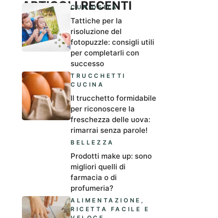
ARTICOLI RECENTI
CURIOSITÀ
Tattiche per la
risoluzione del
fotopuzzle: consigli utili
per completarli con
successo
TRUCCHETTI
CUCINA
Il trucchetto formidabile
per riconoscere la
freschezza delle uova:
rimarrai senza parole!
BELLEZZA
Prodotti make up: sono
migliori quelli di
farmacia o di
profumeria?
ALIMENTAZIONE
,
RICETTA FACILE E
VELOCE