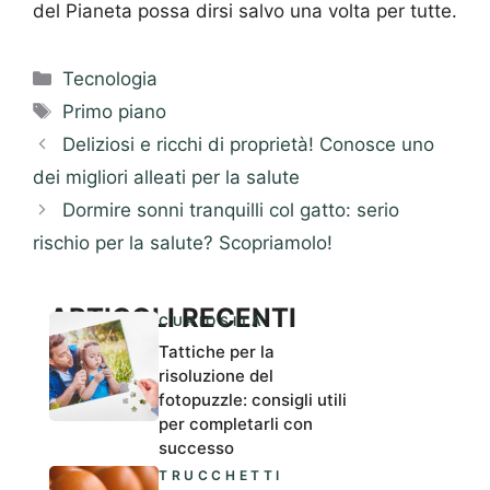
del Pianeta possa dirsi salvo una volta per tutte.
Categorie
Tecnologia
Tag
Primo piano
Deliziosi e ricchi di proprietà! Conosce uno
dei migliori alleati per la salute
Dormire sonni tranquilli col gatto: serio
rischio per la salute? Scopriamolo!
ARTICOLI RECENTI
CURIOSITÀ
Tattiche per la
risoluzione del
fotopuzzle: consigli utili
per completarli con
successo
TRUCCHETTI