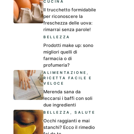
CUCINA
Il trucchetto formidabile
per riconoscere la
freschezza delle uova:
rimarrai senza parole!
BELLEZZA
Prodotti make up: sono
migliori quelli di
farmacia o di
profumeria?
ALIMENTAZIONE
,
RICETTA FACILE E
VELOCE
Merenda sana da
leccarsi i baffi con soli
due ingredienti
BELLEZZA
,
SALUTE
Occhi raggianti e mai
stanchi? Ecco il rimedio
fai da te