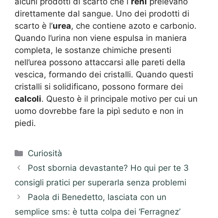
alcuni prodotti di scarto che i
reni
prelevano
direttamente dal sangue. Uno dei prodotti di
scarto è l’
urea
, che contiene azoto e carbonio.
Quando l’urina non viene espulsa in maniera
completa, le sostanze chimiche presenti
nell’urea possono attaccarsi alle pareti della
vescica, formando dei cristalli. Quando questi
cristalli si solidificano, possono formare dei
calcoli
. Questo è il principale motivo per cui un
uomo dovrebbe fare la pipì seduto e non in
piedi.
Categorie
Curiosità
Post sbornia devastante? Ho qui per te 3
consigli pratici per superarla senza problemi
Paola di Benedetto, lasciata con un
semplice sms: è tutta colpa dei ‘Ferragnez’