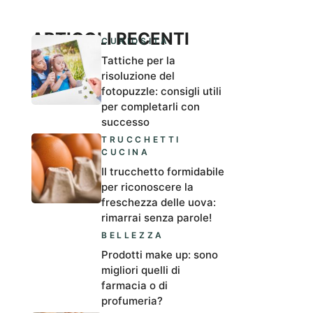
ARTICOLI RECENTI
CURIOSITÀ
Tattiche per la
risoluzione del
fotopuzzle: consigli utili
per completarli con
successo
TRUCCHETTI
CUCINA
Il trucchetto formidabile
per riconoscere la
freschezza delle uova:
rimarrai senza parole!
BELLEZZA
Prodotti make up: sono
migliori quelli di
farmacia o di
profumeria?