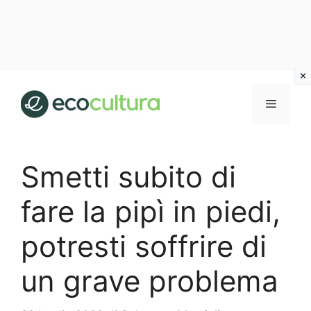
Vai
al
MENU
contenuto
Smetti subito di
fare la pipì in piedi,
potresti soffrire di
un grave problema