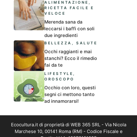
ALIMENTAZIONE
,
RICETTA FACILE E
VELOCE
Merenda sana da
leccarsi i baffi con soli
due ingredienti
BELLEZZA
,
SALUTE
Occhi raggianti e mai
stanchi? Ecco il rimedio
fai da te
LIFESTYLE
,
OROSCOPO
Occhio con loro, questi
segni ci mettono tanto
ad innamorarsi!
Ecocultura.it di proprietà di WEB 365 SRL - Via Nicola
Marchese 10, 00141 Roma (RM) - Codice Fiscale e