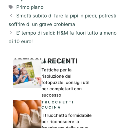
Tag
Primo piano
Smetti subito di fare la pipì in piedi, potresti
soffrire di un grave problema
E’ tempo di saldi: H&M fa fuori tutto a meno
di 10 euro!
ARTICOLI RECENTI
CURIOSITÀ
Tattiche per la
risoluzione del
fotopuzzle: consigli utili
per completarli con
successo
TRUCCHETTI
CUCINA
Il trucchetto formidabile
per riconoscere la
freschezza delle uova: