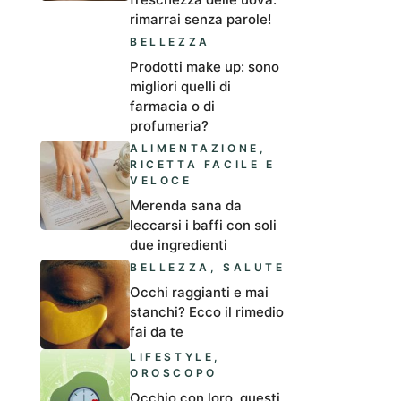
rimarrai senza parole!
BELLEZZA
Prodotti make up: sono
migliori quelli di
farmacia o di
profumeria?
ALIMENTAZIONE
,
RICETTA FACILE E
VELOCE
Merenda sana da
leccarsi i baffi con soli
due ingredienti
BELLEZZA
,
SALUTE
Occhi raggianti e mai
stanchi? Ecco il rimedio
fai da te
LIFESTYLE
,
OROSCOPO
Occhio con loro, questi