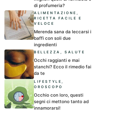
di profumeria?
ALIMENTAZIONE
,
RICETTA FACILE E
VELOCE
Merenda sana da leccarsi i
baffi con soli due
ingredienti
BELLEZZA
,
SALUTE
Occhi raggianti e mai
stanchi? Ecco il rimedio fai
da te
LIFESTYLE
,
OROSCOPO
Occhio con loro, questi
segni ci mettono tanto ad
innamorarsi!