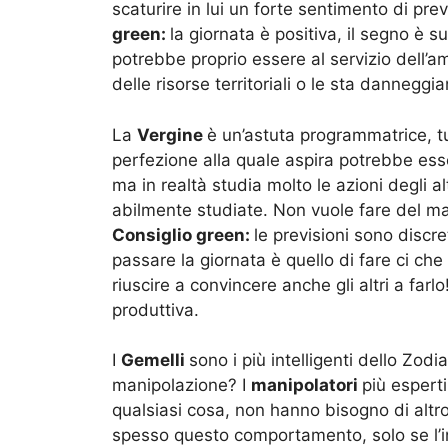
scaturire in lui un forte sentimento di prev
green:
la giornata è positiva, il segno è 
potrebbe proprio essere al servizio dell’
delle risorse territoriali o le sta danneggi
La
Vergine
è un’astuta programmatrice, tu
perfezione alla quale aspira potrebbe ess
ma in realtà studia molto le azioni degli alt
abilmente studiate. Non vuole fare del mal
Consiglio green:
le previsioni sono disc
passare la giornata è quello di fare ci che
riuscire a convincere anche gli altri a farl
produttiva.
I
Gemelli
sono i più intelligenti dello Zodi
manipolazione? I
manipolatori
più espert
qualsiasi cosa, non hanno bisogno di altro
spesso questo comportamento, solo se l’in