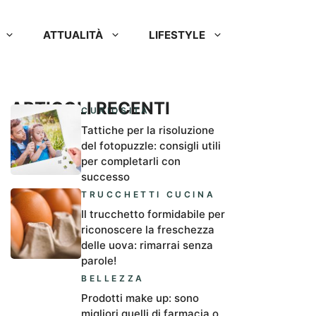
ATTUALITÀ
LIFESTYLE
ARTICOLI RECENTI
CURIOSITÀ
Tattiche per la risoluzione
del fotopuzzle: consigli utili
per completarli con
successo
TRUCCHETTI CUCINA
Il trucchetto formidabile per
riconoscere la freschezza
delle uova: rimarrai senza
parole!
BELLEZZA
Prodotti make up: sono
migliori quelli di farmacia o