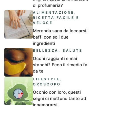
di profumeria?
ALIMENTAZIONE
,
RICETTA FACILE E
VELOCE
Merenda sana da leccarsi i
baffi con soli due
ingredienti
BELLEZZA
,
SALUTE
Occhi raggianti e mai
stanchi? Ecco il rimedio fai
da te
LIFESTYLE
,
OROSCOPO
Occhio con loro, questi
segni ci mettono tanto ad
innamorarsi!