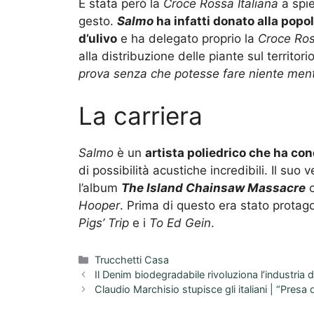
È stata però la
Croce Rossa Italiana
a spi
gesto.
Salmo
ha infatti donato alla popo
d’ulivo
e ha delegato proprio la
Croce Ro
alla distribuzione delle piante sul territor
prova senza che potesse fare niente mentr
La carriera
Salmo
è un
artista poliedrico che ha con
di possibilità acustiche incredibili. Il su
l’album
The Island Chainsaw Massacre
c
Hooper
. Prima di questo era stato protagon
Pigs’ Trip
e i
To Ed Gein
.
Categorie
Trucchetti Casa
Il Denim biodegradabile rivoluziona l’industria d
Claudio Marchisio stupisce gli italiani | “Presa