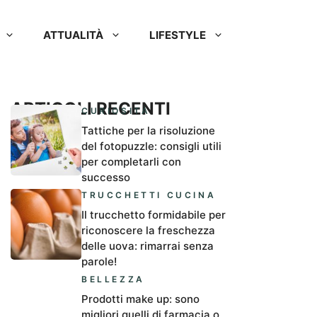
ATTUALITÀ
LIFESTYLE
ARTICOLI RECENTI
CURIOSITÀ
Tattiche per la risoluzione
del fotopuzzle: consigli utili
per completarli con
successo
TRUCCHETTI CUCINA
Il trucchetto formidabile per
riconoscere la freschezza
delle uova: rimarrai senza
parole!
BELLEZZA
Prodotti make up: sono
migliori quelli di farmacia o