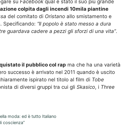
egare su
Facebook
qual è stato il suo più grande
lazione colpita dagli incendi 10mila piantine
ssa
del comitato di
Oristano
allo smistamento e
io. Specificando:
“Il popolo è stato messo a dura
e guardava cadere a pezzi gli sforzi di una vita”
.
quistato il pubblico col rap
ma che ha una varietà
o vero successo è arrivato nel 2011 quando è uscito
hiaramente ispirato nel titolo al film di
Tobe
ista di diversi gruppi tra cui gli
Skasico
, i
Three
ella moda: ed ѐ tutto Italiano
 di coscienza”