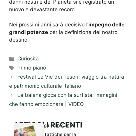
danni nostri e del Pianeta si è registrato un
nuovo e devastante record.
Nei prossimi anni sarà decisivo l’
impegno delle
grandi potenze
per la definizione del nostro
destino.
Categorie
Curiosità
Tag
Primo piano
Festival Le Vie dei Tesori: viaggio tra natura
e patrimonio culturale italiano
La balena gioca con la surfista: immagini
che fanno emozionare | VIDEO
ARTICOLI RECENTI
CURIOSITÀ
Tattiche per la