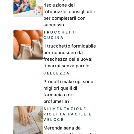
risoluzione del
fotopuzzle: consigli utili
per completarli con
successo
TRUCCHETTI
CUCINA
Il trucchetto formidabile
per riconoscere la
freschezza delle uova:
rimarrai senza parole!
BELLEZZA
Prodotti make up: sono
migliori quelli di
farmacia o di
profumeria?
ALIMENTAZIONE
,
RICETTA FACILE E
VELOCE
Merenda sana da