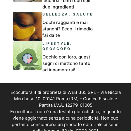
leccarsi i baffi con soli
due ingredienti
BELLEZZA
,
SALUTE
Occhi raggianti e mai
stanchi? Ecco il rimedio
fai da te
LIFESTYLE
,
OROSCOPO
Occhio con loro, questi
segni ci mettono tanto
ad innamorarsi!
Ecocultura.it di proprietà di WEB 365 SRL - Via Nicola
Marchese 10, 00141 Roma (RM) - Codice Fiscale e
Partita I.V.A. 12279101005
Ecocultura.it non è una testata giornalistica, in quanto
viene aggiornato senza alcuna periodicità. Non può
pertanto considerarsi un prodotto editoriale ai sensi
della legge n. 62 del 07.03.2001