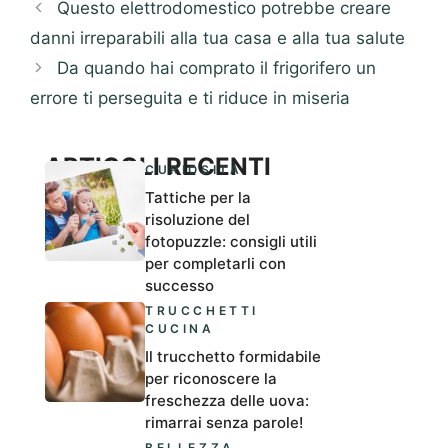
Questo elettrodomestico potrebbe creare
danni irreparabili alla tua casa e alla tua salute
Da quando hai comprato il frigorifero un
errore ti perseguita e ti riduce in miseria
ARTICOLI RECENTI
CURIOSITÀ
Tattiche per la
risoluzione del
fotopuzzle: consigli utili
per completarli con
successo
TRUCCHETTI
CUCINA
Il trucchetto formidabile
per riconoscere la
freschezza delle uova:
rimarrai senza parole!
BELLEZZA