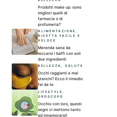
Prodotti make up: sono
migliori quelli di
farmacia o di
profumeria?
ALIMENTAZIONE
,
RICETTA FACILE E
VELOCE
Merenda sana da
leccarsi i baffi con soli
due ingredienti
BELLEZZA
,
SALUTE
Occhi raggianti e mai
stanchi? Ecco il rimedio
fai da te
LIFESTYLE
,
OROSCOPO
Occhio con loro, questi
segni ci mettono tanto
ad innamorarsi!