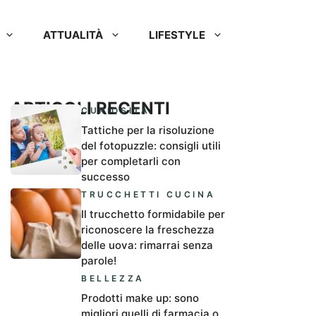
ATTUALITÀ
LIFESTYLE
ARTICOLI RECENTI
CURIOSITÀ
Tattiche per la risoluzione
del fotopuzzle: consigli utili
per completarli con
successo
TRUCCHETTI CUCINA
Il trucchetto formidabile per
riconoscere la freschezza
delle uova: rimarrai senza
parole!
BELLEZZA
Prodotti make up: sono
migliori quelli di farmacia o