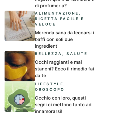
di profumeria?
ALIMENTAZIONE
,
RICETTA FACILE E
VELOCE
Merenda sana da leccarsi i
baffi con soli due
ingredienti
BELLEZZA
,
SALUTE
Occhi raggianti e mai
stanchi? Ecco il rimedio fai
da te
LIFESTYLE
,
OROSCOPO
Occhio con loro, questi
segni ci mettono tanto ad
innamorarsi!