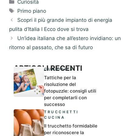
Categorie
Curiosità
Tag
Primo piano
Scopri il più grande impianto di energia
pulita d’Italia l Ecco dove si trova
Un’idea italiana che all’estero invidiano: un
ritorno al passato, che sa di futuro
ARTICOLI RECENTI
CURIOSITÀ
Tattiche per la
risoluzione del
fotopuzzle: consigli utili
per completarli con
successo
TRUCCHETTI
CUCINA
Il trucchetto formidabile
per riconoscere la