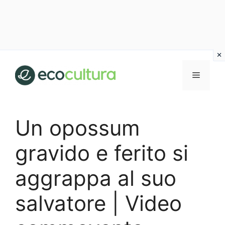
Vai
al
MENU
contenuto
Un opossum
gravido e ferito si
aggrappa al suo
salvatore | Video