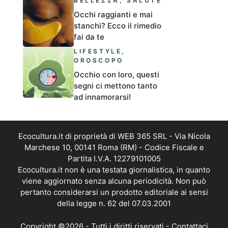
BELLEZZA
,
SALUTE
Occhi raggianti e mai
stanchi? Ecco il rimedio
fai da te
LIFESTYLE
,
OROSCOPO
Occhio con loro, questi
segni ci mettono tanto
ad innamorarsi!
Ecocultura.it di proprietà di WEB 365 SRL - Via Nicola
Marchese 10, 00141 Roma (RM) - Codice Fiscale e
Partita I.V.A. 12279101005
Ecocultura.it non è una testata giornalistica, in quanto
viene aggiornato senza alcuna periodicità. Non può
pertanto considerarsi un prodotto editoriale ai sensi
della legge n. 62 del 07.03.2001
Copyright ©2026 - Tutti i diritti riservati -
Contattaci