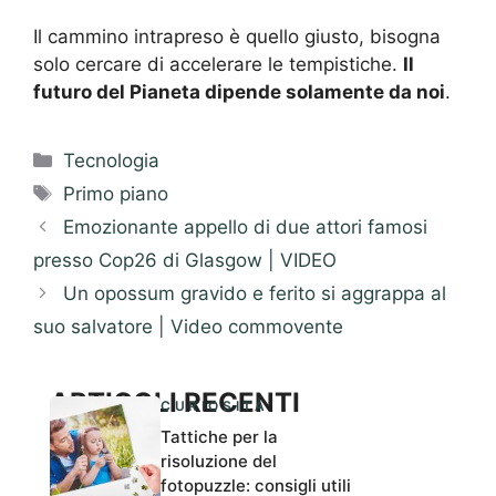
Il cammino intrapreso è quello giusto, bisogna
solo cercare di accelerare le tempistiche.
Il
futuro del Pianeta dipende solamente da noi
.
Categorie
Tecnologia
Tag
Primo piano
Emozionante appello di due attori famosi
presso Cop26 di Glasgow | VIDEO
Un opossum gravido e ferito si aggrappa al
suo salvatore | Video commovente
ARTICOLI RECENTI
CURIOSITÀ
Tattiche per la
risoluzione del
fotopuzzle: consigli utili