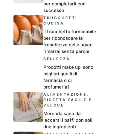
per completarli con
successo
TRUCCHETTI
CUCINA
Il trucchetto formidabile
per riconoscere la
freschezza delle uova:
rimarrai senza parole!
BELLEZZA
Prodotti make up: sono
migliori quelli di
farmacia o di
profumeria?
ALIMENTAZIONE
,
RICETTA FACILE E
VELOCE
Merenda sana da
leccarsi i baffi con soli
due ingredienti