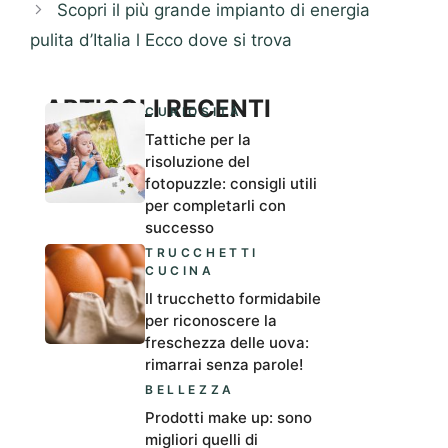
Scopri il più grande impianto di energia
pulita d’Italia l Ecco dove si trova
ARTICOLI RECENTI
CURIOSITÀ
Tattiche per la
risoluzione del
fotopuzzle: consigli utili
per completarli con
successo
TRUCCHETTI
CUCINA
Il trucchetto formidabile
per riconoscere la
freschezza delle uova:
rimarrai senza parole!
BELLEZZA
Prodotti make up: sono
migliori quelli di