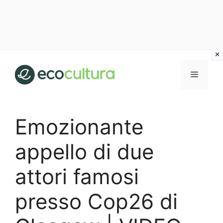
Vai
al
MENU
contenuto
Emozionante
appello di due
attori famosi
presso Cop26 di