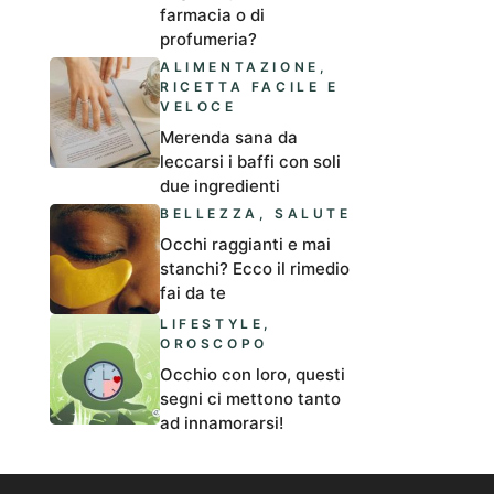
farmacia o di
profumeria?
ALIMENTAZIONE
,
RICETTA FACILE E
VELOCE
Merenda sana da
leccarsi i baffi con soli
due ingredienti
BELLEZZA
,
SALUTE
Occhi raggianti e mai
stanchi? Ecco il rimedio
fai da te
LIFESTYLE
,
OROSCOPO
Occhio con loro, questi
segni ci mettono tanto
ad innamorarsi!