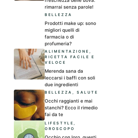
freschezza delle uova:
rimarrai senza parole!
BELLEZZA
Prodotti make up: sono
migliori quelli di
farmacia o di
profumeria?
ALIMENTAZIONE
,
RICETTA FACILE E
VELOCE
Merenda sana da
leccarsi i baffi con soli
due ingredienti
BELLEZZA
,
SALUTE
Occhi raggianti e mai
stanchi? Ecco il rimedio
fai da te
LIFESTYLE
,
OROSCOPO
Occhio con loro, questi