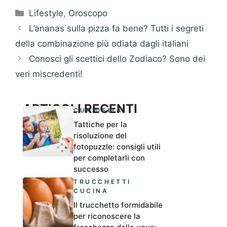
Categorie
Lifestyle
,
Oroscopo
L’ananas sulla pizza fa bene? Tutti i segreti
della combinazione più odiata dagli italiani
Conosci gli scettici dello Zodiaco? Sono dei
veri miscredenti!
ARTICOLI RECENTI
CURIOSITÀ
Tattiche per la
risoluzione del
fotopuzzle: consigli utili
per completarli con
successo
TRUCCHETTI
CUCINA
Il trucchetto formidabile
per riconoscere la