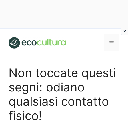
Vai
al
MENU
contenuto
Non toccate questi
segni: odiano
qualsiasi contatto
fisico!