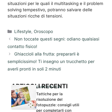
situazioni per le quali il multitasking e il problem
solving tempestivo, potranno salvare delle
situazioni ricche di tensioni.
Categorie
Lifestyle
,
Oroscopo
Non toccate questi segni: odiano qualsiasi
contatto fisico!
Ghiaccioli alla frutta: prepararli è
semplicissimo! Ti insegno un trucchetto per
averli pronti in soli 2 minuti
ARTICOLI RECENTI
CURIOSITÀ
Tattiche per la
risoluzione del
fotopuzzle: consigli utili
per completarli con