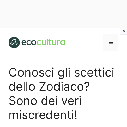
Vai
al
MENU
contenuto
Conosci gli scettici
dello Zodiaco?
Sono dei veri
miscredenti!