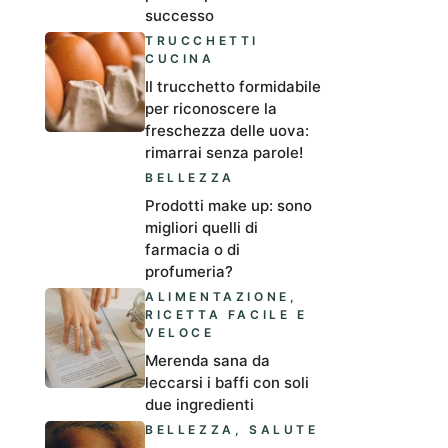
successo
TRUCCHETTI
CUCINA
Il trucchetto formidabile
per riconoscere la
freschezza delle uova:
rimarrai senza parole!
BELLEZZA
Prodotti make up: sono
migliori quelli di
farmacia o di
profumeria?
ALIMENTAZIONE
,
RICETTA FACILE E
VELOCE
Merenda sana da
leccarsi i baffi con soli
due ingredienti
BELLEZZA
,
SALUTE