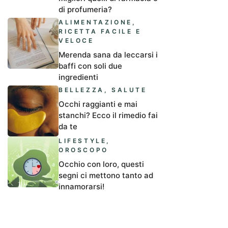
di profumeria?
ALIMENTAZIONE
,
RICETTA FACILE E
VELOCE
Merenda sana da leccarsi i
baffi con soli due
ingredienti
BELLEZZA
,
SALUTE
Occhi raggianti e mai
stanchi? Ecco il rimedio fai
da te
LIFESTYLE
,
OROSCOPO
Occhio con loro, questi
segni ci mettono tanto ad
innamorarsi!