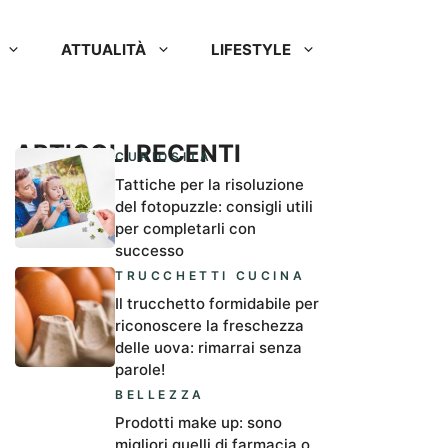
ATTUALITÀ
LIFESTYLE
ARTICOLI RECENTI
CURIOSITÀ
Tattiche per la risoluzione
del fotopuzzle: consigli utili
per completarli con
successo
TRUCCHETTI CUCINA
Il trucchetto formidabile per
riconoscere la freschezza
delle uova: rimarrai senza
parole!
BELLEZZA
Prodotti make up: sono
migliori quelli di farmacia o