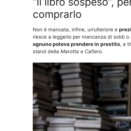
“Il libro sospeso”, p
comprarlo
Non é mancata, infine, un’ulteriore e
prez
riesce a leggerlo per mancanza di soldi o alt
ognuno poteva prendere in prestito
, a t
stand della
Marotta e Cafiero
.