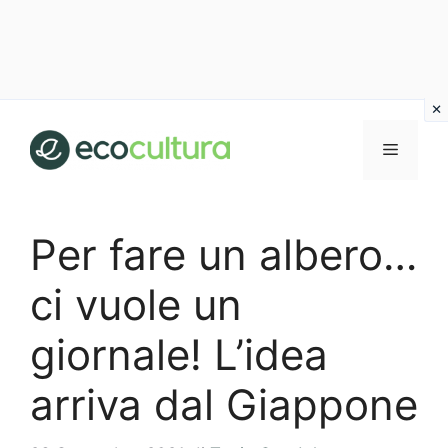
Vai
al
MENU
contenuto
Per fare un albero…
ci vuole un
giornale! L’idea
arriva dal Giappone