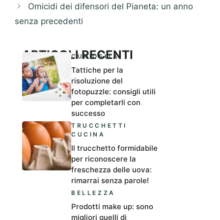
Omicidi dei difensori del Pianeta: un anno
senza precedenti
ARTICOLI RECENTI
CURIOSITÀ
Tattiche per la
risoluzione del
fotopuzzle: consigli utili
per completarli con
successo
TRUCCHETTI
CUCINA
Il trucchetto formidabile
per riconoscere la
freschezza delle uova:
rimarrai senza parole!
BELLEZZA
Prodotti make up: sono
migliori quelli di