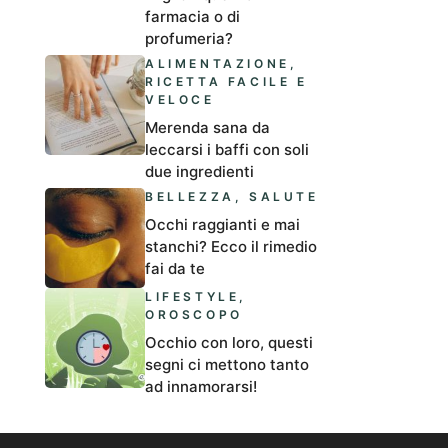
farmacia o di
profumeria?
ALIMENTAZIONE
,
RICETTA FACILE E
VELOCE
Merenda sana da
leccarsi i baffi con soli
due ingredienti
BELLEZZA
,
SALUTE
Occhi raggianti e mai
stanchi? Ecco il rimedio
fai da te
LIFESTYLE
,
OROSCOPO
Occhio con loro, questi
segni ci mettono tanto
ad innamorarsi!