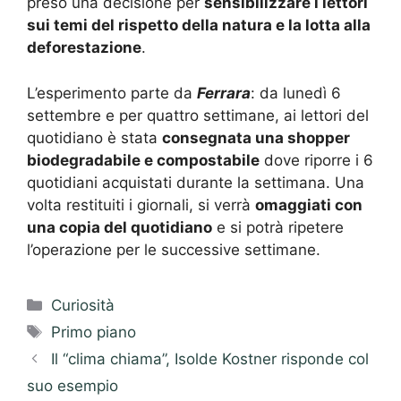
preso una decisione per
sensibilizzare i lettori
sui temi del rispetto della natura e la lotta alla
deforestazione
.
L’esperimento parte da
Ferrara
: da lunedì 6
settembre e per quattro settimane, ai lettori del
quotidiano è stata
consegnata una shopper
biodegradabile e compostabile
dove riporre i 6
quotidiani acquistati durante la settimana. Una
volta restituiti i giornali, si verrà
omaggiati con
una copia del quotidiano
e si potrà ripetere
l’operazione per le successive settimane.
Categorie
Curiosità
Tag
Primo piano
Il “clima chiama”, Isolde Kostner risponde col
suo esempio