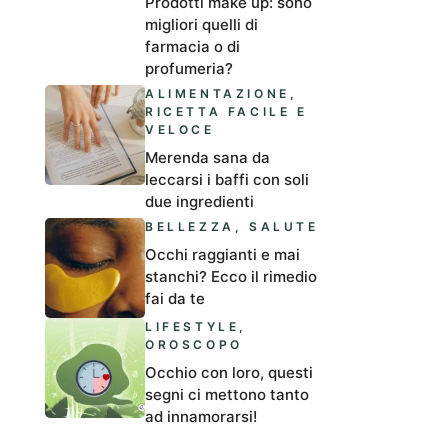
Prodotti make up: sono
migliori quelli di
farmacia o di
profumeria?
ALIMENTAZIONE
,
RICETTA FACILE E
VELOCE
Merenda sana da
leccarsi i baffi con soli
due ingredienti
BELLEZZA
,
SALUTE
Occhi raggianti e mai
stanchi? Ecco il rimedio
fai da te
LIFESTYLE
,
OROSCOPO
Occhio con loro, questi
segni ci mettono tanto
ad innamorarsi!