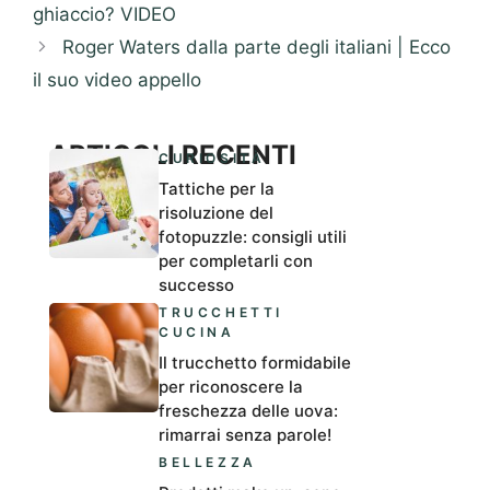
ghiaccio? VIDEO
Roger Waters dalla parte degli italiani | Ecco
il suo video appello
ARTICOLI RECENTI
CURIOSITÀ
Tattiche per la
risoluzione del
fotopuzzle: consigli utili
per completarli con
successo
TRUCCHETTI
CUCINA
Il trucchetto formidabile
per riconoscere la
freschezza delle uova:
rimarrai senza parole!
BELLEZZA