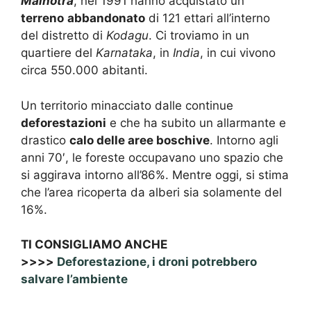
Malhotra
, nel 1991 hanno acquistato un
terreno
abbandonato
di 121 ettari all’interno
del distretto di
Kodagu
. Ci troviamo in un
quartiere del
Karnataka
, in
India
, in cui vivono
circa 550.000 abitanti.
Un territorio minacciato dalle continue
deforestazioni
e che ha subito un allarmante e
drastico
calo delle aree boschive
. Intorno agli
anni 70′, le foreste occupavano uno spazio che
si aggirava intorno all’86%. Mentre oggi, si stima
che l’area ricoperta da alberi sia solamente del
16%.
TI CONSIGLIAMO ANCHE
>>>>
Deforestazione, i droni potrebbero
salvare l’ambiente