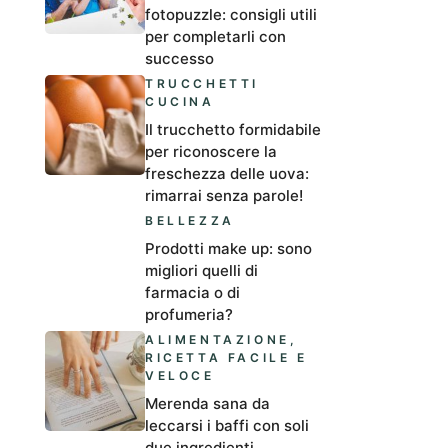
fotopuzzle: consigli utili
per completarli con
successo
TRUCCHETTI
CUCINA
Il trucchetto formidabile
per riconoscere la
freschezza delle uova:
rimarrai senza parole!
BELLEZZA
Prodotti make up: sono
migliori quelli di
farmacia o di
profumeria?
ALIMENTAZIONE
,
RICETTA FACILE E
VELOCE
Merenda sana da
leccarsi i baffi con soli
due ingredienti