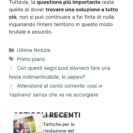
Tuttavia, la
questione più importante
resta
quella di dover
trovare una soluzione a tutto
ciò
, non si può continuare a far finta di nulla
inquinando l’intero territorio in questo modo
brutale e assurdo.
Categorie
Ultime Notizie
Tag
Primo piano
Con questi segni puoi davvero fare una
festa indimenticabile, lo sapevi?
Attenzione al conto corrente: così vi
‘rapinano’ senza che ve ne accorgiate
ARTICOLI RECENTI
CURIOSITÀ
Tattiche per la
risoluzione del