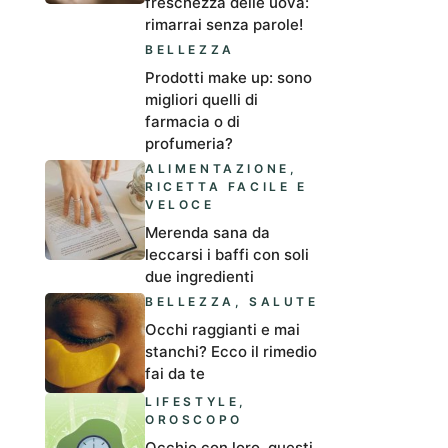
freschezza delle uova:
rimarrai senza parole!
BELLEZZA
Prodotti make up: sono
migliori quelli di
farmacia o di
profumeria?
ALIMENTAZIONE
,
RICETTA FACILE E
VELOCE
Merenda sana da
leccarsi i baffi con soli
due ingredienti
BELLEZZA
,
SALUTE
Occhi raggianti e mai
stanchi? Ecco il rimedio
fai da te
LIFESTYLE
,
OROSCOPO
Occhio con loro, questi