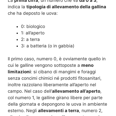
La
prima cifra
, un numero che va
da 0 a 3
,
indica la
tipologia di allevamento della gallina
che ha deposto le uova:
0: biologico
1: all’aperto
2: a terra
3: a batteria (o in gabbia)
Il primo caso, numero 0, è ovviamente quello in
cui le galline vengono sottoposte a
meno
limitazioni
: si cibano di mangimi e foraggi
senza concimi chimici né prodotti fitosanitari,
inoltre razzolano liberamente all’aperto nel
campo. Nel caso dell’
allevamento all’aperto
,
col numero 1, le galline girano libere per parte
della giornata e depongono le uova in ambiente
esterno. Negli
allevamenti a terra
, numero 2,