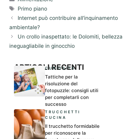
Tag
Primo piano
Internet può contribuire all’inquinamento
ambientale?
Un crollo inaspettato: le Dolomiti, bellezza
ineguagliabile in ginocchio
ARTICOLI RECENTI
CURIOSITÀ
Tattiche per la
risoluzione del
fotopuzzle: consigli utili
per completarli con
successo
TRUCCHETTI
CUCINA
Il trucchetto formidabile
per riconoscere la