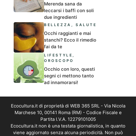
Merenda sana da
leccarsi i baffi con soli
due ingredienti
BELLEZZA
,
SALUTE
Occhi raggianti e mai
stanchi? Ecco il rimedio
fai da te
LIFESTYLE
,
OROSCOPO
Occhio con loro, questi
segni ci mettono tanto
ad innamorarsi!
Ecocultura.it di proprietà di WEB 365 SRL - Via Nicola
Marchese 10, 00141 Roma (RM) - Codice Fiscale e
Partita I.V.A. 12279101005
Ecocultura.it non è una testata giornalistica, in quanto
viene aggiornato senza alcuna periodicità. Non può