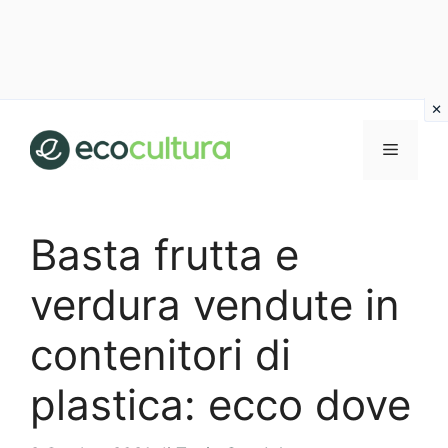
Vai
al
MENU
contenuto
Basta frutta e
verdura vendute in
contenitori di
plastica: ecco dove