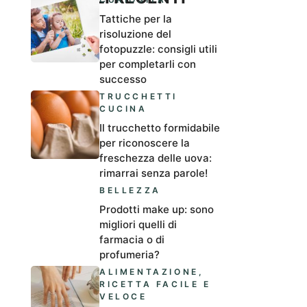
Tattiche per la
risoluzione del
fotopuzzle: consigli utili
per completarli con
successo
TRUCCHETTI
CUCINA
Il trucchetto formidabile
per riconoscere la
freschezza delle uova:
rimarrai senza parole!
BELLEZZA
Prodotti make up: sono
migliori quelli di
farmacia o di
profumeria?
ALIMENTAZIONE
,
RICETTA FACILE E
VELOCE