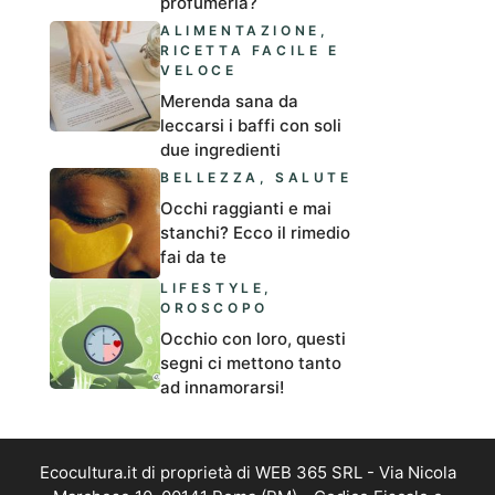
profumeria?
ALIMENTAZIONE
,
RICETTA FACILE E
VELOCE
Merenda sana da
leccarsi i baffi con soli
due ingredienti
BELLEZZA
,
SALUTE
Occhi raggianti e mai
stanchi? Ecco il rimedio
fai da te
LIFESTYLE
,
OROSCOPO
Occhio con loro, questi
segni ci mettono tanto
ad innamorarsi!
Ecocultura.it di proprietà di WEB 365 SRL - Via Nicola