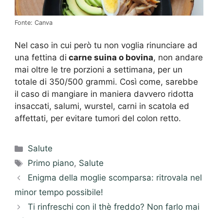
Fonte: Canva
Nel caso in cui però tu non voglia rinunciare ad
una fettina di
carne suina o bovina
, non andare
mai oltre le tre porzioni a settimana, per un
totale di 350/500 grammi. Così come, sarebbe
il caso di mangiare in maniera davvero ridotta
insaccati, salumi, wurstel, carni in scatola ed
affettati, per evitare tumori del colon retto.
Categorie
Salute
Tag
Primo piano
,
Salute
Enigma della moglie scomparsa: ritrovala nel
minor tempo possibile!
Ti rinfreschi con il thè freddo? Non farlo mai