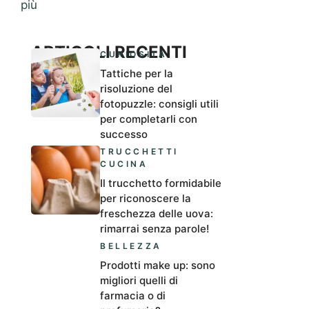
più
ARTICOLI RECENTI
CURIOSITÀ
Tattiche per la
risoluzione del
fotopuzzle: consigli utili
per completarli con
successo
TRUCCHETTI
CUCINA
Il trucchetto formidabile
per riconoscere la
freschezza delle uova:
rimarrai senza parole!
BELLEZZA
Prodotti make up: sono
migliori quelli di
farmacia o di