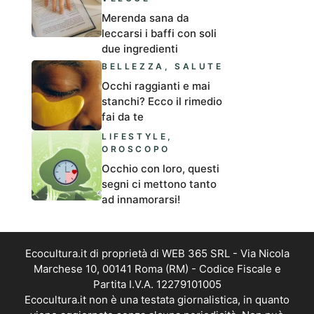
Merenda sana da
leccarsi i baffi con soli
due ingredienti
BELLEZZA
,
SALUTE
Occhi raggianti e mai
stanchi? Ecco il rimedio
fai da te
LIFESTYLE
,
OROSCOPO
Occhio con loro, questi
segni ci mettono tanto
ad innamorarsi!
Ecocultura.it di proprietà di WEB 365 SRL - Via Nicola
Marchese 10, 00141 Roma (RM) - Codice Fiscale e
Partita I.V.A. 12279101005
Ecocultura.it non è una testata giornalistica, in quanto