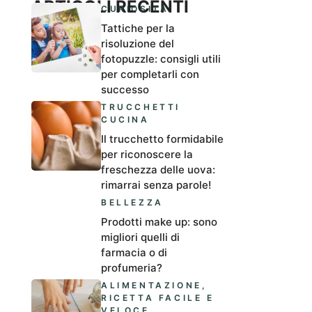
ARTICOLI RECENTI
CURIOSITÀ
Tattiche per la
risoluzione del
fotopuzzle: consigli utili
per completarli con
successo
TRUCCHETTI
CUCINA
Il trucchetto formidabile
per riconoscere la
freschezza delle uova:
rimarrai senza parole!
BELLEZZA
Prodotti make up: sono
migliori quelli di
farmacia o di
profumeria?
ALIMENTAZIONE
,
RICETTA FACILE E
VELOCE