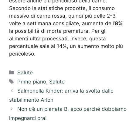
essere anche più pericoloso della carne.
Secondo le statistiche prodotte, il consumo
massivo di carne rossa, quindi più delle 2-3
volte a settimana consigliate, aumenta dell’
8%
la possibilità di morte prematura. Per gli
alimenti ultra processati, invece, questa
percentuale sale al 14%, un aumento molto più
pericoloso.
Categorie
Salute
Tag
Primo piano
,
Salute
Salmonella Kinder: arriva la svolta dallo
stabilimento Arlon
Non c’è un pianeta B, ecco perché dobbiamo
impegnarci ora!