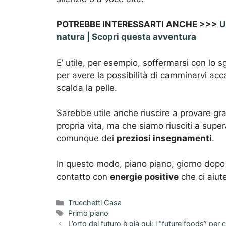
POTREBBE INTERESSARTI ANCHE >>>
U
natura | Scopri questa avventura
E’ utile, per esempio, soffermarsi con lo 
per avere la possibilità di camminarvi accan
scalda la pelle.
Sarebbe utile anche riuscire a provare gra
propria vita, ma che siamo riusciti a supe
comunque dei
preziosi insegnamenti
.
In questo modo, piano piano, giorno dopo g
contatto con
energie positive
che ci aiute
Categorie
Trucchetti Casa
Tag
Primo piano
L’orto del futuro è già qui: i “future foods” pe