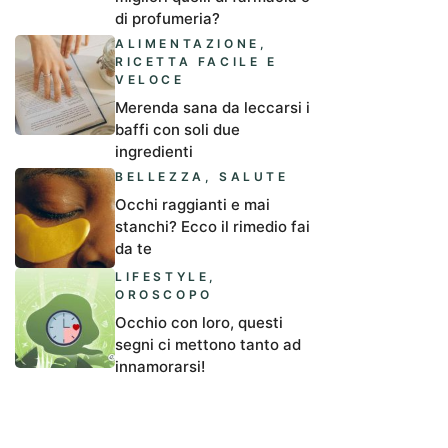
di profumeria?
ALIMENTAZIONE
,
RICETTA FACILE E
VELOCE
Merenda sana da leccarsi i
baffi con soli due
ingredienti
BELLEZZA
,
SALUTE
Occhi raggianti e mai
stanchi? Ecco il rimedio fai
da te
LIFESTYLE
,
OROSCOPO
Occhio con loro, questi
segni ci mettono tanto ad
innamorarsi!