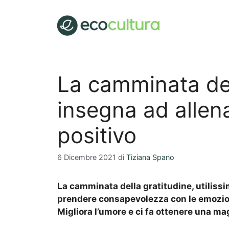
Vai
al
contenuto
La camminata del
insegna ad allena
positivo
6 Dicembre 2021
di
Tiziana Spano
La camminata della gratitudine, utilissim
prendere consapevolezza con le emozioni 
Migliora l’umore e ci fa ottenere una ma