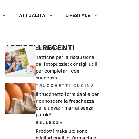
ATTUALITÀ
LIFESTYLE
ARTICOLI RECENTI
CURIOSITÀ
Tattiche per la risoluzione
del fotopuzzle: consigli utili
per completarli con
successo
TRUCCHETTI CUCINA
Il trucchetto formidabile per
riconoscere la freschezza
delle uova: rimarrai senza
parole!
BELLEZZA
Prodotti make up: sono
migliori quelli di farmacia o