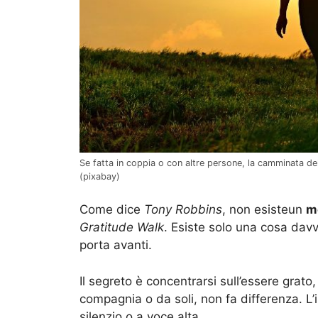
Se fatta in coppia o con altre persone, la camminata d
(pixabay)
Come dice
Tony Robbins
, non esisteun
m
Gratitude Walk
. Esiste solo una cosa dav
porta avanti.
Il segreto è concentrarsi sull’essere grato,
compagnia o da soli, non fa differenza. L
silenzio o a voce alta.