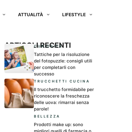
ATTUALITÀ
LIFESTYLE
ARTICOLI RECENTI
CURIOSITÀ
Tattiche per la risoluzione
del fotopuzzle: consigli utili
per completarli con
successo
TRUCCHETTI CUCINA
Il trucchetto formidabile per
riconoscere la freschezza
delle uova: rimarrai senza
parole!
BELLEZZA
Prodotti make up: sono
migliori quelli di farmacia o