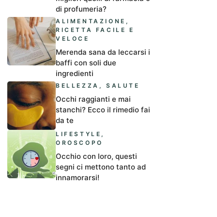
di profumeria?
ALIMENTAZIONE
,
RICETTA FACILE E
VELOCE
Merenda sana da leccarsi i
baffi con soli due
ingredienti
BELLEZZA
,
SALUTE
Occhi raggianti e mai
stanchi? Ecco il rimedio fai
da te
LIFESTYLE
,
OROSCOPO
Occhio con loro, questi
segni ci mettono tanto ad
innamorarsi!