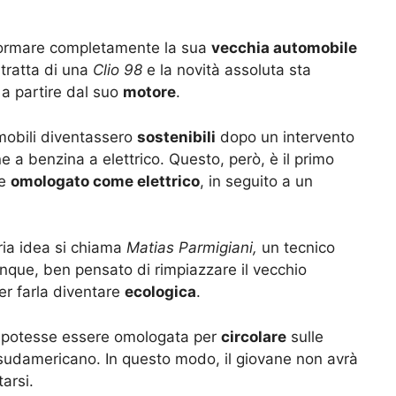
)
sformare completamente la sua
vecchia automobile
i tratta di una
Clio 98
e la novità assoluta sta
 a partire dal suo
motore
.
omobili diventassero
sostenibili
dopo un intervento
e a benzina a elettrico. Questo, però, è il primo
te
omologato come elettrico
, in seguito a un
ria idea si chiama
Matias Parmigiani,
un tecnico
nque, ben pensato di rimpiazzare il vecchio
r farla diventare
ecologica
.
to potesse essere omologata per
circolare
sulle
 sudamericano. In questo modo, il giovane non avrà
arsi.