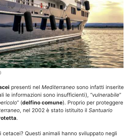
)
acei
presenti nel
Mediterraneo
sono infatti inserite
ali le informazioni sono insufficienti), “
vulnerabile
”
pericolo
” (
delfino comune
). Proprio per proteggere
terraneo
, nel 2002 è stato istituito il
Santuario
rotetta
.
i cetacei? Questi animali hanno sviluppato negli