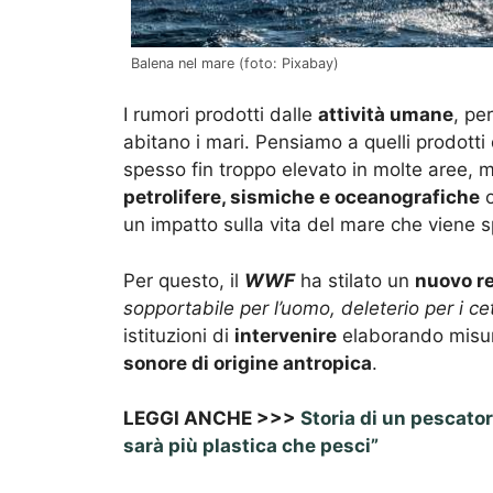
Balena nel mare (foto: Pixabay)
I rumori prodotti dalle
attività umane
, pe
abitano i mari. Pensiamo a quelli prodotti
spesso fin troppo elevato in molte aree, m
petrolifere, sismiche e oceanografiche
o
un impatto sulla vita del mare che viene 
Per questo, il
WWF
ha stilato un
nuovo r
sopportabile per l’uomo, deleterio per i ce
istituzioni di
intervenire
elaborando misur
sonore di origine antropica
.
LEGGI ANCHE >>>
Storia di un pescator
sarà più plastica che pesci”