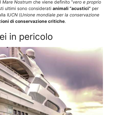
el
Mare Nostrum
che viene definito “
vero e proprio
sti ultimi sono considerati
animali “acustici”
per
alla
IUCN
(
Unione mondiale per la conservazione
ioni di conservazione critiche
.
i in pericolo