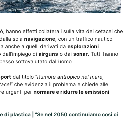
rò, hanno effetti collaterali sulla vita dei cetacei che
 dalla sola
navigazione
, con un traffico nautico
a anche a quelli derivati da
esplorazioni
 dall’impiego di
airguns
o dai
sonar
. Tutti hanno
spesso sottovalutato dall’uomo.
eport
dal titolo “
Rumore antropico nel mare,
tacei
” che evidenzia il problema e chiede alle
e urgenti per
normare e ridurre le emissioni
e di plastica | “Se nel 2050 continuiamo cosi ci