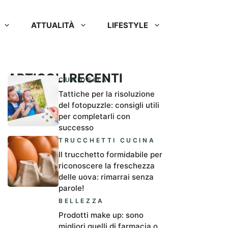
ATTUALITÀ
LIFESTYLE
ARTICOLI RECENTI
CURIOSITÀ
Tattiche per la risoluzione
del fotopuzzle: consigli utili
per completarli con
successo
TRUCCHETTI CUCINA
Il trucchetto formidabile per
riconoscere la freschezza
delle uova: rimarrai senza
parole!
BELLEZZA
Prodotti make up: sono
migliori quelli di farmacia o