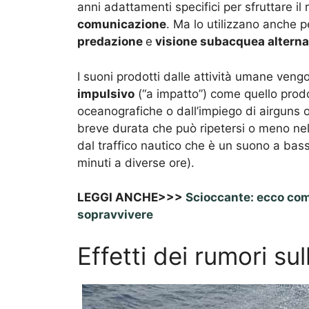
anni adattamenti specifici per sfruttare i
comunicazione
. Ma lo utilizzano anche pe
predazione
e
visione subacquea alterna
I suoni prodotti dalle attività umane veng
impulsivo
(“a impatto”) come quello prodot
oceanografiche o dall’impiego di airguns 
breve durata che può ripetersi o meno ne
dal traffico nautico che è un suono a bas
minuti a diverse ore).
LEGGI ANCHE>>>
Scioccante: ecco com
sopravvivere
Effetti dei rumori su