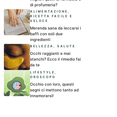
di profumeria?
ALIMENTAZIONE
,
RICETTA FACILE E
VELOCE
Merenda sana da leccarsi i
baffi con soli due
ingredienti
BELLEZZA
,
SALUTE
Occhi raggianti e mai
stanchi? Ecco il rimedio fai
da te
LIFESTYLE
,
OROSCOPO
Occhio con loro, questi
segni ci mettono tanto ad
innamorarsi!