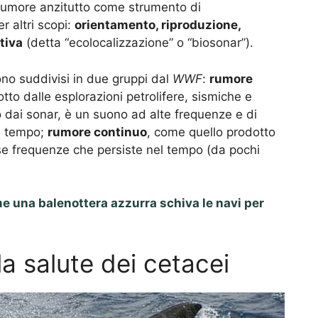
l rumore anzitutto come strumento di
r altri scopi:
orientamento, riproduzione,
tiva
(detta “ecolocalizzazione” o “biosonar”).
ono suddivisi in due gruppi dal
WWF
:
rumore
to dalle esplorazioni petrolifere, sismiche e
o dai sonar, è un suono ad alte frequenze e di
l tempo;
rumore continuo
, come quello prodotto
se frequenze che persiste nel tempo (da pochi
e una balenottera azzurra schiva le navi per
lla salute dei cetacei