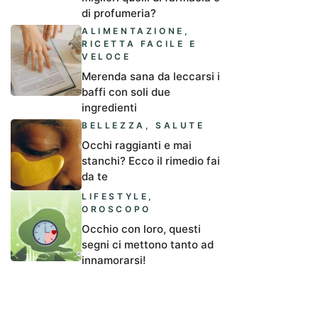
di profumeria?
ALIMENTAZIONE
,
RICETTA FACILE E
VELOCE
Merenda sana da leccarsi i
baffi con soli due
ingredienti
BELLEZZA
,
SALUTE
Occhi raggianti e mai
stanchi? Ecco il rimedio fai
da te
LIFESTYLE
,
OROSCOPO
Occhio con loro, questi
segni ci mettono tanto ad
innamorarsi!