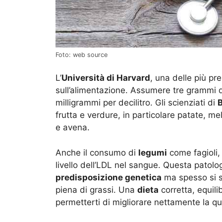
Foto: web source
L’
Università di Harvard
, una delle più pr
sull’alimentazione. Assumere tre grammi di
milligrammi per decilitro. Gli scienziati di
frutta e verdure, in particolare patate, me
e avena.
Anche il consumo di
legumi
come fagioli, 
livello dell’LDL nel sangue. Questa patol
predisposizione genetica
ma spesso si sv
piena di grassi. Una
dieta
corretta, equili
permetterti di migliorare nettamente la qua