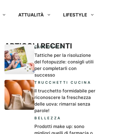
ATTUALITÀ
LIFESTYLE
ARTICOLI RECENTI
CURIOSITÀ
Tattiche per la risoluzione
del fotopuzzle: consigli utili
per completarli con
successo
TRUCCHETTI CUCINA
Il trucchetto formidabile per
riconoscere la freschezza
delle uova: rimarrai senza
parole!
BELLEZZA
Prodotti make up: sono
migliori quelli di farmacia o