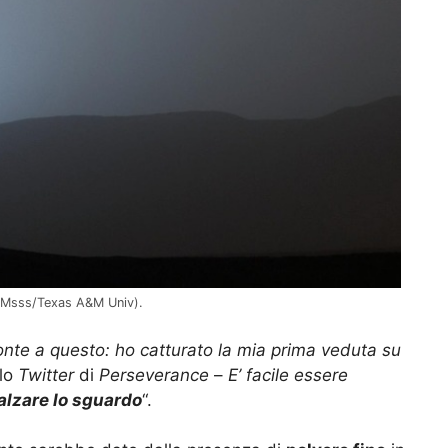
/Msss/Texas A&M Univ).
onte a questo: ho catturato la mia prima veduta su
ilo
Twitter
di
Perseverance
–
E’ facile essere
alzare lo sguardo
“.