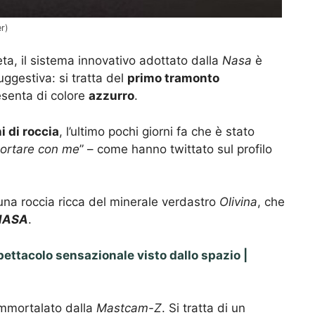
r)
a, il sistema innovativo adottato dalla
Nasa
è
ggestiva: si tratta del
primo tramonto
resenta di colore
azzurro
.
i di roccia
, l’ultimo pochi giorni fa che è stato
portare con me
” – come hanno twittato sul profilo
una roccia ricca del minerale verdastro
Olivina
, che
NASA
.
pettacolo sensazionale visto dallo spazio |
 immortalato dalla
Mastcam-Z
. Si tratta di un