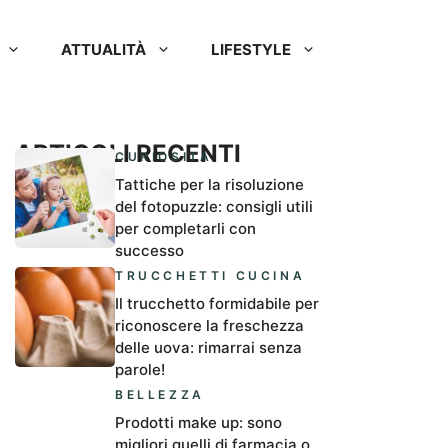
ATTUALITÀ
LIFESTYLE
ARTICOLI RECENTI
CURIOSITÀ
Tattiche per la risoluzione
del fotopuzzle: consigli utili
per completarli con
successo
TRUCCHETTI CUCINA
Il trucchetto formidabile per
riconoscere la freschezza
delle uova: rimarrai senza
parole!
BELLEZZA
Prodotti make up: sono
migliori quelli di farmacia o