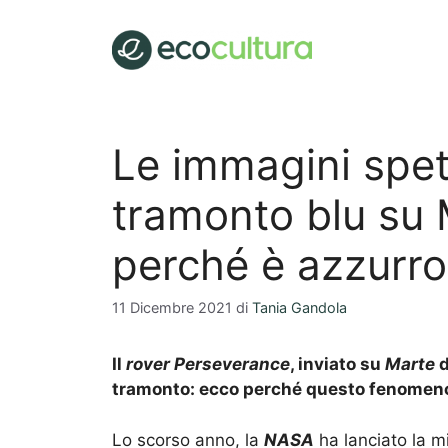
Vai
al
contenuto
Le immagini spet
tramonto blu su 
perché è azzurro
11 Dicembre 2021
di
Tania Gandola
Il
rover
Perseverance
, inviato su
Marte
d
tramonto: ecco perché questo fenomeno 
Lo scorso anno, la
NASA
ha lanciato la m