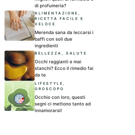
di profumeria?
ALIMENTAZIONE
,
RICETTA FACILE E
VELOCE
Merenda sana da leccarsi i
baffi con soli due
ingredienti
BELLEZZA
,
SALUTE
Occhi raggianti e mai
stanchi? Ecco il rimedio fai
da te
LIFESTYLE
,
OROSCOPO
Occhio con loro, questi
segni ci mettono tanto ad
innamorarsi!