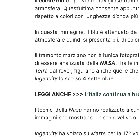
Il
colore blu
di questo meraviglioso tramo
atmosfera. Quest’ultima consente appunt
rispetto a colori con lunghezza d’onda più
In questa immagine, il blu è attenuato da
atmosfera e quindi si presenta più di col
Il tramonto marziano non è l’unica fotograf
di essere analizzata dalla
NASA
. Tra le 
Terra
dal rover, figurano anche quelle che
Ingenuity
lo scorso 4 settembre.
LEGGI ANCHE >>>
L’Italia continua a b
I tecnici della
Nasa
hanno realizzato alcu
immagini che mostrano il piccolo velivolo 
Ingenuity
ha volato su
Marte
per la 17º vo