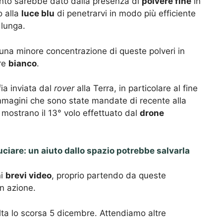
nto sarebbe dato dalla presenza di
polvere fine
in
o alla
luce blu
di penetrarvi in modo più efficiente
 lunga.
 una minore concentrazione di queste polveri in
ore
bianco
.
ia inviata dal
rover
alla Terra, in particolare al fine
immagini che sono state mandate di recente alla
 mostrano il 13° volo effettuato dal
drone
ruciare: un aiuto dallo spazio potrebbe salvarla
ni
brevi video
, proprio partendo da queste
in azione.
lta lo scorsa 5 dicembre. Attendiamo altre