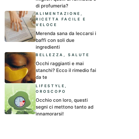
di profumeria?
ALIMENTAZIONE
,
RICETTA FACILE E
VELOCE
Merenda sana da leccarsi i
baffi con soli due
ingredienti
BELLEZZA
,
SALUTE
Occhi raggianti e mai
stanchi? Ecco il rimedio fai
da te
LIFESTYLE
,
OROSCOPO
Occhio con loro, questi
segni ci mettono tanto ad
innamorarsi!