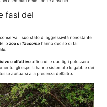
uovi esemplari delle specie a rischio.
 fasi del
 conserva il suo stato di aggressività nonostante
dello
zoo di
Tacooma
hanno deciso di far
ale.
isivo e olfattivo
affinché le due tigri potessero
momento, gli esperti hanno sistemato le gabbie dei
sse abituarsi alla presenza dell’altro.