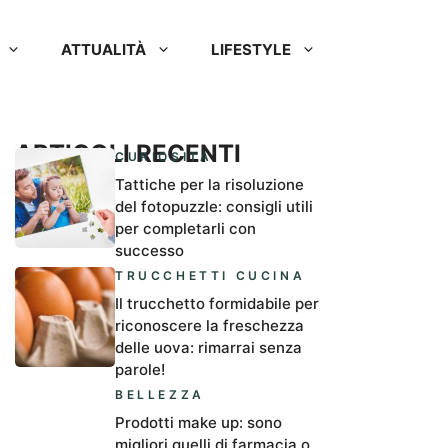
ATTUALITÀ
LIFESTYLE
ARTICOLI RECENTI
CURIOSITÀ
Tattiche per la risoluzione
del fotopuzzle: consigli utili
per completarli con
successo
TRUCCHETTI CUCINA
Il trucchetto formidabile per
riconoscere la freschezza
delle uova: rimarrai senza
parole!
BELLEZZA
Prodotti make up: sono
migliori quelli di farmacia o