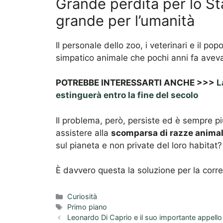
Grande perdita per lo St
grande per l’umanità
Il personale dello zoo, i veterinari e il po
simpatico animale che pochi anni fa aveva c
POTREBBE INTERESSARTI ANCHE >>>
L
estinguerà entro la fine del secolo
Il problema, però, persiste ed è sempre 
assistere alla
scomparsa di razze animal
sul pianeta e non private del loro habitat?
È davvero questa la soluzione per la corr
Categorie
Curiosità
Tag
Primo piano
Leonardo Di Caprio e il suo importante appello 