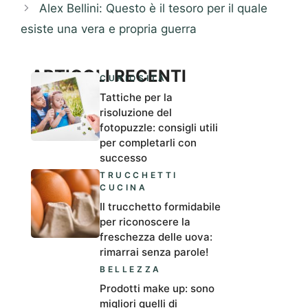
Alex Bellini: Questo è il tesoro per il quale
esiste una vera e propria guerra
ARTICOLI RECENTI
CURIOSITÀ
Tattiche per la
risoluzione del
fotopuzzle: consigli utili
per completarli con
successo
TRUCCHETTI
CUCINA
Il trucchetto formidabile
per riconoscere la
freschezza delle uova:
rimarrai senza parole!
BELLEZZA
Prodotti make up: sono
migliori quelli di