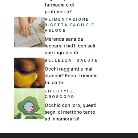
farmacia o di
profumeria?
ALIMENTAZIONE
,
RICETTA FACILE E
VELOCE
Merenda sana da
leccarsi i baffi con soli
due ingredienti
BELLEZZA
,
SALUTE
Occhi raggianti e mai
stanchi? Ecco il rimedio
fai da te
LIFESTYLE
,
OROSCOPO
Occhio con loro, questi
segni ci mettono tanto
ad innamorarsi!