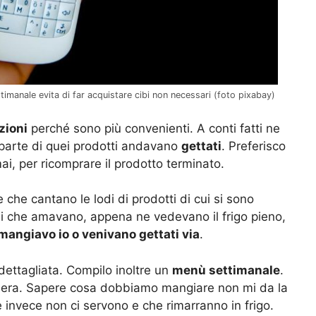
timanale evita di far acquistare cibi non necessari (foto pixabay)
zioni
perché sono più convenienti. A conti fatti ne
 parte di quei prodotti andavano
gettati
. Preferisco
i, per ricomprare il prodotto terminato.
e che cantano le lodi di prodotti di cui si sono
bi che amavano, appena ne vedevano il frigo pieno,
i mangiavo io o venivano gettati via
.
dettagliata. Compilo inoltre un
menù settimanale
.
 sera. Sapere cosa dobbiamo mangiare non mi da la
 invece non ci servono e che rimarranno in frigo.