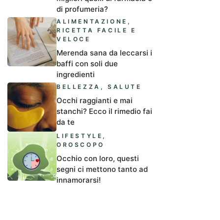
di profumeria?
ALIMENTAZIONE
,
RICETTA FACILE E
VELOCE
Merenda sana da leccarsi i
baffi con soli due
ingredienti
BELLEZZA
,
SALUTE
Occhi raggianti e mai
stanchi? Ecco il rimedio fai
da te
LIFESTYLE
,
OROSCOPO
Occhio con loro, questi
segni ci mettono tanto ad
innamorarsi!