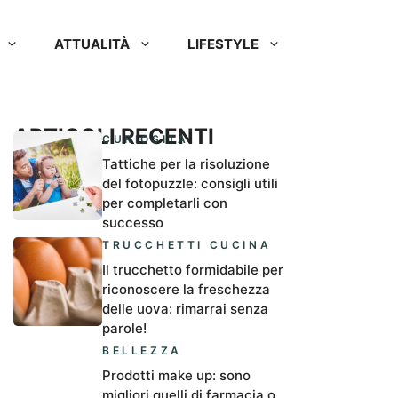
ATTUALITÀ
LIFESTYLE
ARTICOLI RECENTI
CURIOSITÀ
Tattiche per la risoluzione
del fotopuzzle: consigli utili
per completarli con
successo
TRUCCHETTI CUCINA
Il trucchetto formidabile per
riconoscere la freschezza
delle uova: rimarrai senza
parole!
BELLEZZA
Prodotti make up: sono
migliori quelli di farmacia o