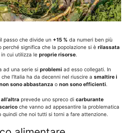
 il passo che divide un
+15 %
da numeri ben più
sto perché significa che la popolazione si è
rilassata
n cui utilizza le
proprie risorse
.
ia ad una serie si
problemi
ad esso collegati. In
 che l’Italia ha da decenni nel riuscire a
smaltire i
non sono abbastanza
o
non sono efficienti
.
all’altra
prevede uno spreco di
carburante
 scarico
che vanno ad appesantire la problematica
 quindi che noi tutti si torni a fare attenzione.
eco alimentare