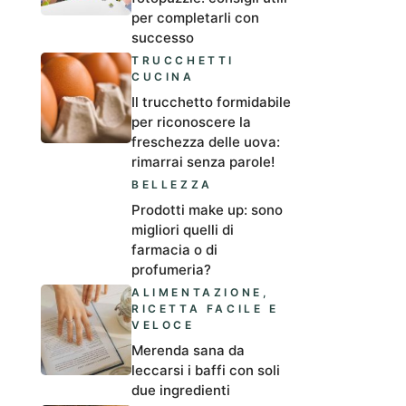
per completarli con
successo
TRUCCHETTI
CUCINA
Il trucchetto formidabile
per riconoscere la
freschezza delle uova:
rimarrai senza parole!
BELLEZZA
Prodotti make up: sono
migliori quelli di
farmacia o di
profumeria?
ALIMENTAZIONE
,
RICETTA FACILE E
VELOCE
Merenda sana da
leccarsi i baffi con soli
due ingredienti