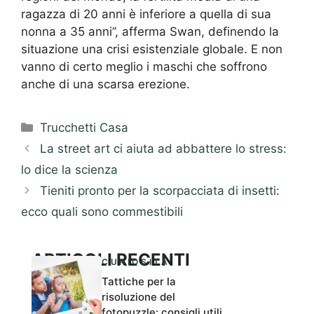
ragazza di 20 anni è inferiore a quella di sua
nonna a 35 anni”, afferma Swan, definendo la
situazione una crisi esistenziale globale. E non
vanno di certo meglio i maschi che soffrono
anche di una scarsa erezione.
Categorie
Trucchetti Casa
La street art ci aiuta ad abbattere lo stress:
lo dice la scienza
Tieniti pronto per la scorpacciata di insetti:
ecco quali sono commestibili
ARTICOLI RECENTI
CURIOSITÀ
Tattiche per la
risoluzione del
fotopuzzle: consigli utili