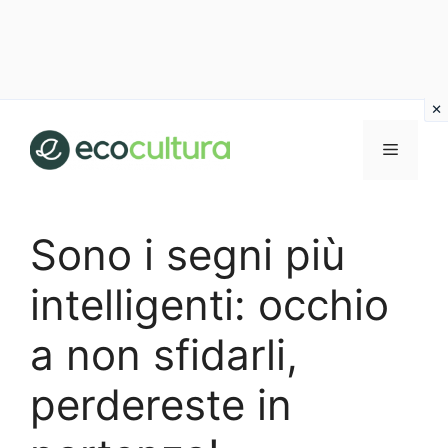
Vai
al
MENU
contenuto
Sono i segni più
intelligenti: occhio
a non sfidarli,
perdereste in