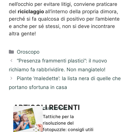
nell’occhio per evitare litigi, conviene praticare
del
riciclaggio
all’interno della propria dimora,
perché si fa qualcosa di positivo per l’ambiente
e anche per sé stessi, non si deve incontrare
altra gente!
Categorie
Oroscopo
“Presenza frammenti plastici”: il nuovo
richiamo fa rabbrividire. Non mangiatelo!
Piante ‘maledette’: la lista nera di quelle che
portano sfortuna in casa
ARTICOLI RECENTI
CURIOSITÀ
Tattiche per la
risoluzione del
fotopuzzle: consigli utili