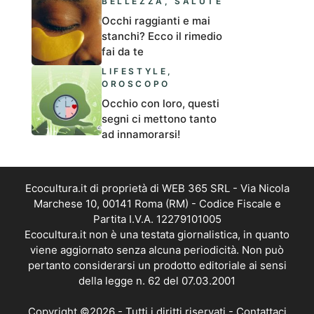
BELLEZZA
,
SALUTE
Occhi raggianti e mai
stanchi? Ecco il rimedio
fai da te
LIFESTYLE
,
OROSCOPO
Occhio con loro, questi
segni ci mettono tanto
ad innamorarsi!
Ecocultura.it di proprietà di WEB 365 SRL - Via Nicola
Marchese 10, 00141 Roma (RM) - Codice Fiscale e
Partita I.V.A. 12279101005
Ecocultura.it non è una testata giornalistica, in quanto
viene aggiornato senza alcuna periodicità. Non può
pertanto considerarsi un prodotto editoriale ai sensi
della legge n. 62 del 07.03.2001
Copyright ©2026 - Tutti i diritti riservati -
Contattaci