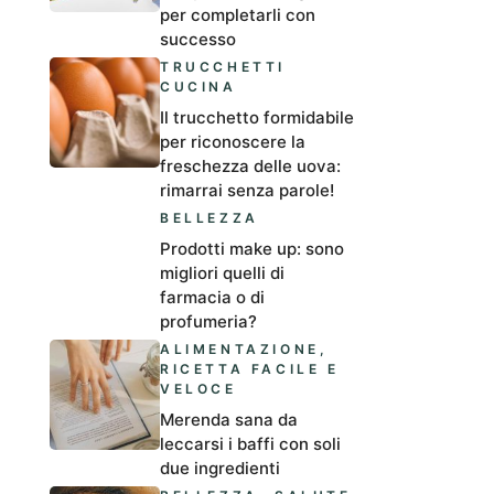
per completarli con
successo
TRUCCHETTI
CUCINA
Il trucchetto formidabile
per riconoscere la
freschezza delle uova:
rimarrai senza parole!
BELLEZZA
Prodotti make up: sono
migliori quelli di
farmacia o di
profumeria?
ALIMENTAZIONE
,
RICETTA FACILE E
VELOCE
Merenda sana da
leccarsi i baffi con soli
due ingredienti