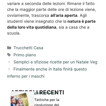
variare a seconda delle lezioni. Rimane il fatto
che la maggior parte delle ore di lezione viene,
ovviamente, trascorsa
all’aria aperta
. Agli
studenti viene insegnato che la
natura è parte
della loro vita quotidiana
, sia a casa che a
scuola.
Categorie
Trucchetti Casa
Tag
Primo piano
Semplici e sfiziose ricette per un Natale Veg
Finalmente anche in Italia finirà questo
inferno per i maschi
ARTICOLI RECENTI
CURIOSITÀ
Tattiche per la
risoluzione del