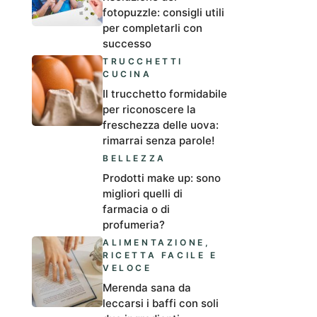
fotopuzzle: consigli utili
per completarli con
successo
TRUCCHETTI
CUCINA
Il trucchetto formidabile
per riconoscere la
freschezza delle uova:
rimarrai senza parole!
BELLEZZA
Prodotti make up: sono
migliori quelli di
farmacia o di
profumeria?
ALIMENTAZIONE
,
RICETTA FACILE E
VELOCE
Merenda sana da
leccarsi i baffi con soli