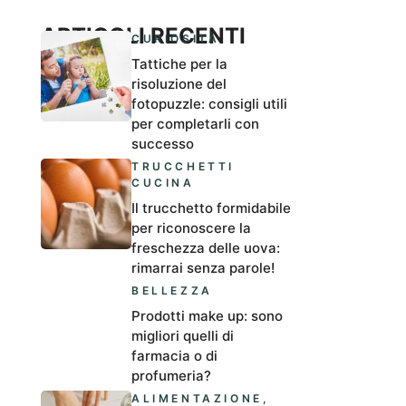
ARTICOLI RECENTI
CURIOSITÀ
Tattiche per la
risoluzione del
fotopuzzle: consigli utili
per completarli con
successo
TRUCCHETTI
CUCINA
Il trucchetto formidabile
per riconoscere la
freschezza delle uova:
rimarrai senza parole!
BELLEZZA
Prodotti make up: sono
migliori quelli di
farmacia o di
profumeria?
ALIMENTAZIONE
,