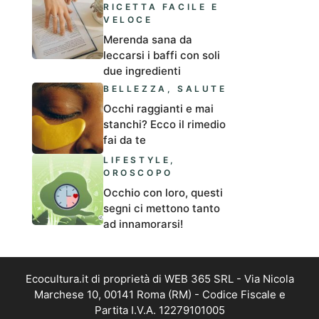
RICETTA FACILE E
VELOCE
Merenda sana da
leccarsi i baffi con soli
due ingredienti
BELLEZZA
,
SALUTE
Occhi raggianti e mai
stanchi? Ecco il rimedio
fai da te
LIFESTYLE
,
OROSCOPO
Occhio con loro, questi
segni ci mettono tanto
ad innamorarsi!
Ecocultura.it di proprietà di WEB 365 SRL - Via Nicola
Marchese 10, 00141 Roma (RM) - Codice Fiscale e
Partita I.V.A. 12279101005