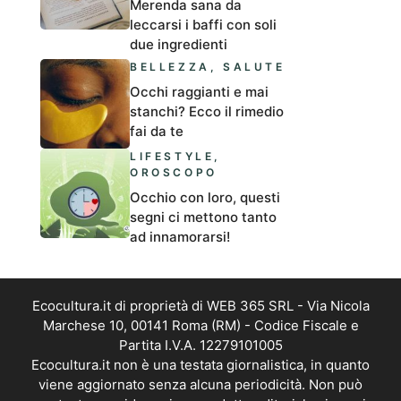
Merenda sana da
leccarsi i baffi con soli
due ingredienti
BELLEZZA
,
SALUTE
Occhi raggianti e mai
stanchi? Ecco il rimedio
fai da te
LIFESTYLE
,
OROSCOPO
Occhio con loro, questi
segni ci mettono tanto
ad innamorarsi!
Ecocultura.it di proprietà di WEB 365 SRL - Via Nicola
Marchese 10, 00141 Roma (RM) - Codice Fiscale e
Partita I.V.A. 12279101005
Ecocultura.it non è una testata giornalistica, in quanto
viene aggiornato senza alcuna periodicità. Non può