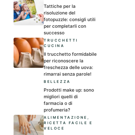
Tattiche per la
risoluzione del
fotopuzzle: consigli utili
per completarli con
successo
TRUCCHETTI
CUCINA
Il trucchetto formidabile
per riconoscere la
freschezza delle uova:
rimarrai senza parole!
BELLEZZA
Prodotti make up: sono
migliori quelli di
farmacia o di
profumeria?
ALIMENTAZIONE
,
RICETTA FACILE E
VELOCE