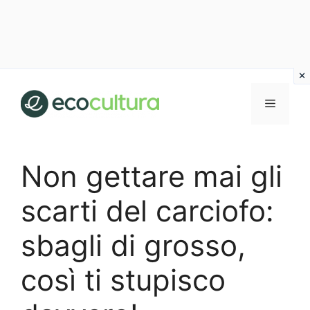
Vai
al
MENU
contenuto
Non gettare mai gli
scarti del carciofo:
sbagli di grosso,
così ti stupisco