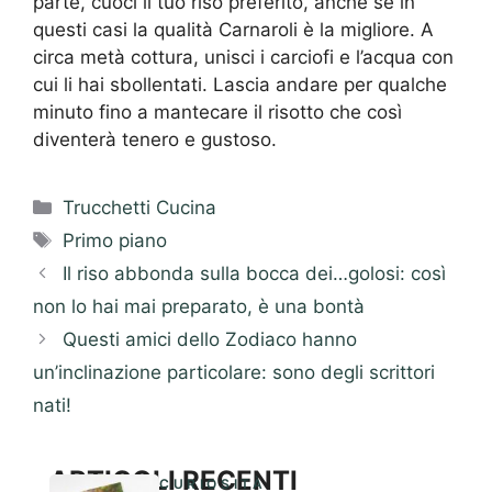
parte, cuoci il tuo riso preferito, anche se in
questi casi la qualità Carnaroli è la migliore. A
circa metà cottura, unisci i carciofi e l’acqua con
cui li hai sbollentati. Lascia andare per qualche
minuto fino a mantecare il risotto che così
diventerà tenero e gustoso.
Categorie
Trucchetti Cucina
Tag
Primo piano
Il riso abbonda sulla bocca dei…golosi: così
non lo hai mai preparato, è una bontà
Questi amici dello Zodiaco hanno
un’inclinazione particolare: sono degli scrittori
nati!
ARTICOLI RECENTI
CURIOSITÀ