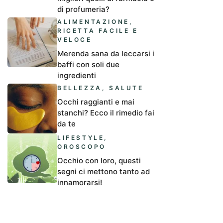
di profumeria?
ALIMENTAZIONE
,
RICETTA FACILE E
VELOCE
Merenda sana da leccarsi i
baffi con soli due
ingredienti
BELLEZZA
,
SALUTE
Occhi raggianti e mai
stanchi? Ecco il rimedio fai
da te
LIFESTYLE
,
OROSCOPO
Occhio con loro, questi
segni ci mettono tanto ad
innamorarsi!