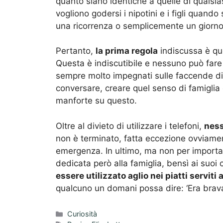
quanto siano identiche a quelle di qualsiasi
vogliono godersi i nipotini e i figli quand
una ricorrenza o semplicemente un giorno 
Pertanto,
la prima regola
indiscussa è qu
Questa è indiscutibile e nessuno può far
sempre molto impegnati sulle faccende di
conversare, creare quel senso di famigli
manforte su questo.
Oltre al divieto di utilizzare i telefoni,
ness
non è terminato, fatta eccezione ovviame
emergenza. In ultimo, ma non per importan
dedicata però alla famiglia, bensì ai suoi
essere utilizzato aglio nei piatti serviti
qualcuno un domani possa dire: ‘Era brav
Categorie
Curiosità