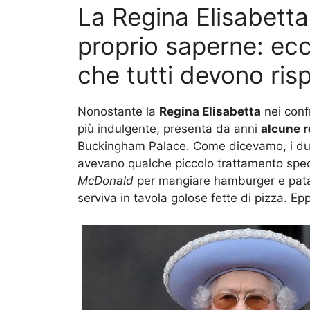
La Regina Elisabett
proprio saperne: ecc
che tutti devono ris
Nonostante la
Regina Elisabetta
nei confr
più indulgente, presenta da anni
alcune r
Buckingham Palace. Come dicevamo, i due p
avevano qualche piccolo trattamento spec
McDonald
per mangiare hamburger e patat
serviva in tavola golose fette di pizza. E