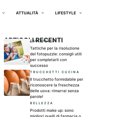
ATTUALITÀ
LIFESTYLE
ARTICOLI RECENTI
CURIOSITÀ
Tattiche per la risoluzione
del fotopuzzle: consigli utili
per completarli con
successo
TRUCCHETTI CUCINA
Il trucchetto formidabile per
riconoscere la freschezza
delle uova: rimarrai senza
parole!
BELLEZZA
Prodotti make up: sono
migliori quelli di farmacia o