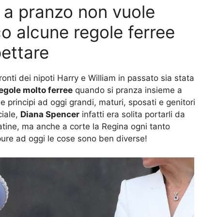
a a pranzo non vuole
o alcune regole ferree
pettare
onti dei nipoti Harry e William in passato sia stata
egole molto ferree
quando si pranza insieme a
rincipi ad oggi grandi, maturi, sposati e genitori
iale,
Diana Spencer
infatti era solita portarli da
ine, ma anche a corte la Regina ogni tanto
ppure ad oggi le cose sono ben diverse!