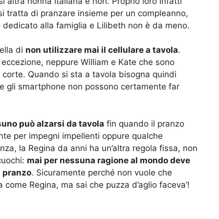
 altra nonna italiana e non. Proprio loro infatti
o si tratta di pranzare insieme per un compleanno,
dedicato alla famiglia e Lilibeth non è da meno.
ella di
non utilizzare mai il cellulare a tavola
.
e eccezione, neppure William e Kate che sono
 corte. Quando si sta a tavola bisogna quindi
a e gli smartphone non possono certamente far
uno può alzarsi da tavola
fin quando il pranzo
nte per impegni impellenti oppure qualche
za, la Regina da anni ha un’altra regola fissa, non
 cuochi:
mai per nessuna ragione al mondo deve
 a pranzo
. Sicuramente perché non vuole che
a come Regina, ma sai che puzza d’aglio faceva’!