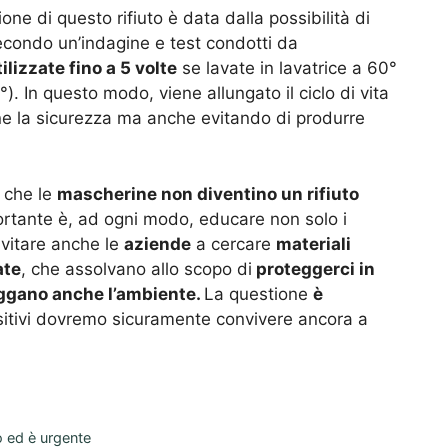
ne di questo rifiuto è data dalla possibilità di
econdo un’indagine e test condotti da
tilizzate fino a 5 volte
se lavate in lavatrice a 60°
). In questo modo, viene allungato il ciclo di vita
e la sicurezza ma anche evitando di produrre
ì che le
mascherine non diventino un rifiuto
ortante è, ad ogni modo, educare non solo i
invitare anche le
aziende
a cercare
materiali
ate
, che assolvano allo scopo di
proteggerci in
eggano anche l’ambiente.
La questione
è
sitivi dovremo sicuramente convivere ancora a
to ed è urgente