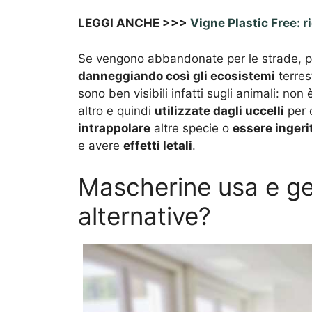
LEGGI ANCHE >>>
Vigne Plastic Free: r
Se vengono abbandonate per le strade, pos
danneggiando così gli ecosistemi
terres
sono ben visibili infatti sugli animali: n
altro e quindi
utilizzate dagli uccelli
per c
intrappolare
altre specie o
essere ingeri
e avere
effetti letali
.
Mascherine usa e get
alternative?