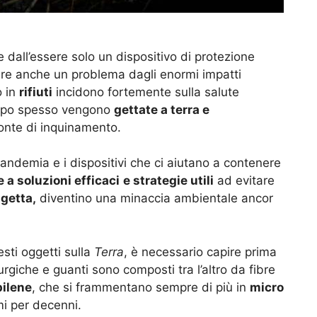
 dall’essere solo un dispositivo di protezione
sere anche un problema dagli enormi impatti
o in
rifiuti
incidono fortemente sulla salute
roppo spesso vengono
gettate a terra e
onte di inquinamento.
andemia e i dispositivi che ci aiutano a contenere
 a soluzioni efficaci
e strategie utili
ad evitare
getta,
diventino una minaccia ambientale ancor
esti oggetti sulla
Terra
, è necessario capire prima
giche e guanti sono composti tra l’altro da fibre
pilene
, che si frammentano sempre di più in
micro
i per decenni.