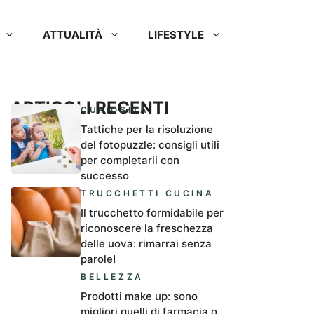
ATTUALITÀ
LIFESTYLE
ARTICOLI RECENTI
CURIOSITÀ
Tattiche per la risoluzione
del fotopuzzle: consigli utili
per completarli con
successo
TRUCCHETTI CUCINA
Il trucchetto formidabile per
riconoscere la freschezza
delle uova: rimarrai senza
parole!
BELLEZZA
Prodotti make up: sono
migliori quelli di farmacia o