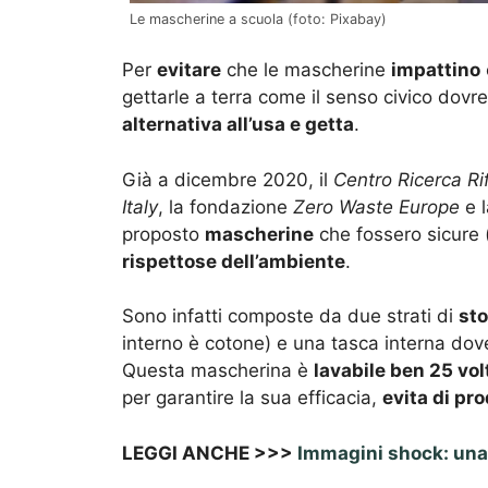
Le mascherine a scuola (foto: Pixabay)
Per
evitare
che le mascherine
impattino
gettarle a terra come il senso civico dovreb
alternativa all’usa e getta
.
Già a dicembre 2020, il
Centro Ricerca Rif
Italy
, la fondazione
Zero Waste Europe
e l
proposto
mascherine
che fossero sicure 
rispettose dell’ambiente
.
Sono infatti composte da due strati di
sto
interno è cotone) e una tasca interna dove
Questa mascherina è
lavabile ben 25 vol
per garantire la sua efficacia,
evita di pro
LEGGI ANCHE >>>
Immagini shock: una 