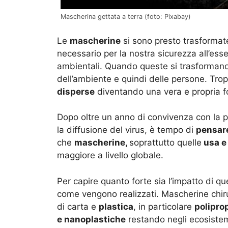
Mascherina gettata a terra (foto: Pixabay)
Le
mascherine
si sono presto trasformate
necessario per la nostra sicurezza all’es
ambientali. Quando queste si trasforman
dell’ambiente e quindi delle persone. T
disperse
diventando una vera e propria f
Dopo oltre un anno di convivenza con la p
la diffusione del virus, è tempo di
pensare
che
mascherine,
soprattutto quelle
usa e 
maggiore a livello globale.
Per capire quanto forte sia l’impatto di qu
come vengono realizzati. Mascherine chirur
di carta e
plastica
, in particolare
polipro
e nanoplastiche
restando negli ecosistem