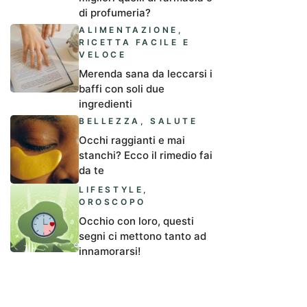
di profumeria?
ALIMENTAZIONE
,
RICETTA FACILE E
VELOCE
Merenda sana da leccarsi i
baffi con soli due
ingredienti
BELLEZZA
,
SALUTE
Occhi raggianti e mai
stanchi? Ecco il rimedio fai
da te
LIFESTYLE
,
OROSCOPO
Occhio con loro, questi
segni ci mettono tanto ad
innamorarsi!