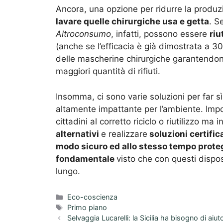
Ancora, una opzione per ridurre la produzio
lavare quelle chirurgiche usa e getta
. S
Altroconsumo
, infatti, possono essere
riu
(anche se l’efficacia è già dimostrata a 30°
delle mascherine chirurgiche garantendon
maggiori quantità di rifiuti.
Insomma, ci sono varie soluzioni per far s
altamente impattante per l’ambiente. Imp
cittadini al corretto riciclo o riutilizzo ma 
alternativi
e realizzare
soluzioni certific
modo sicuro ed allo stesso tempo prot
fondamentale
visto che con questi dispo
lungo.
Categorie
Eco-coscienza
Tag
Primo piano
Selvaggia Lucarelli: la Sicilia ha bisogno di aiu