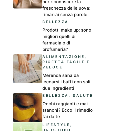
per riconoscere la
freschezza delle uova:
rimarrai senza parole!
BELLEZZA
Prodotti make up: sono
migliori quelli di
farmacia o di
profumeria?
ALIMENTAZIONE
,
RICETTA FACILE E
VELOCE
Merenda sana da
leccarsi i baffi con soli
due ingredienti
BELLEZZA
,
SALUTE
Occhi raggianti e mai
stanchi? Ecco il rimedio
fai da te
LIFESTYLE
,
OROSCOPO