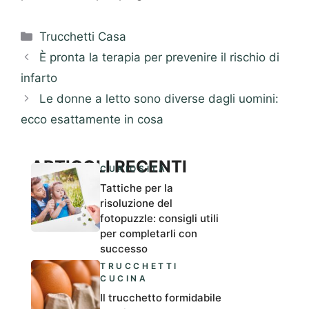
Categorie
Trucchetti Casa
È pronta la terapia per prevenire il rischio di
infarto
Le donne a letto sono diverse dagli uomini:
ecco esattamente in cosa
ARTICOLI RECENTI
CURIOSITÀ
Tattiche per la
risoluzione del
fotopuzzle: consigli utili
per completarli con
successo
TRUCCHETTI
CUCINA
Il trucchetto formidabile