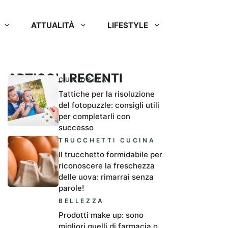
ATTUALITÀ
LIFESTYLE
ARTICOLI RECENTI
CURIOSITÀ
Tattiche per la risoluzione
del fotopuzzle: consigli utili
per completarli con
successo
TRUCCHETTI CUCINA
Il trucchetto formidabile per
riconoscere la freschezza
delle uova: rimarrai senza
parole!
BELLEZZA
Prodotti make up: sono
migliori quelli di farmacia o