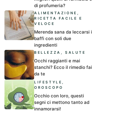
di profumeria?
ALIMENTAZIONE
,
RICETTA FACILE E
VELOCE
Merenda sana da leccarsi i
baffi con soli due
ingredienti
BELLEZZA
,
SALUTE
Occhi raggianti e mai
stanchi? Ecco il rimedio fai
da te
LIFESTYLE
,
OROSCOPO
Occhio con loro, questi
segni ci mettono tanto ad
innamorarsi!