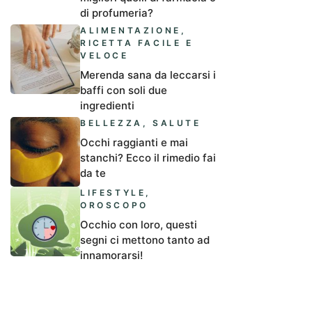
di profumeria?
ALIMENTAZIONE
,
RICETTA FACILE E
VELOCE
Merenda sana da leccarsi i
baffi con soli due
ingredienti
BELLEZZA
,
SALUTE
Occhi raggianti e mai
stanchi? Ecco il rimedio fai
da te
LIFESTYLE
,
OROSCOPO
Occhio con loro, questi
segni ci mettono tanto ad
innamorarsi!