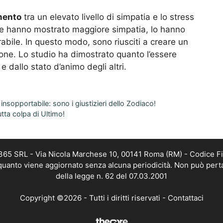
mento
tra un elevato livello di simpatia e lo stress
he hanno mostrato maggiore simpatia, lo hanno
erabile. In questo modo, sono riusciti a creare un
sone. Lo studio ha dimostrato quanto l’essere
 dallo stato d’animo degli altri.
 insopportabile: sono i giustizieri dello Zodiaco!
tta colpa di Ultimo!
 365 SRL - Via Nicola Marchese 10, 00141 Roma (RM) - Codice Fi
n quanto viene aggiornato senza alcuna periodicità. Non può pert
della legge n. 62 del 07.03.2001
Copyright ©2026 - Tutti i diritti riservati -
Contattaci