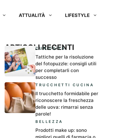
ATTUALITÀ
LIFESTYLE
ARTICOLI RECENTI
CURIOSITÀ
Tattiche per la risoluzione
del fotopuzzle: consigli utili
per completarli con
successo
TRUCCHETTI CUCINA
Il trucchetto formidabile per
riconoscere la freschezza
delle uova: rimarrai senza
parole!
BELLEZZA
Prodotti make up: sono
migliori quelli di farmacia o