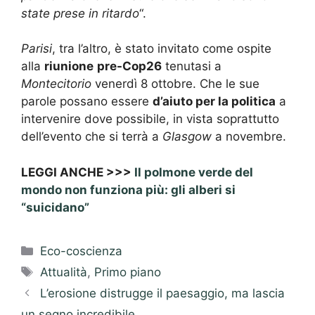
state prese in ritardo
“.
Parisi
, tra l’altro, è stato invitato come ospite
alla
riunione
pre-Cop26
tenutasi a
Montecitorio
venerdì 8 ottobre. Che le sue
parole possano essere
d’aiuto per la politica
a
intervenire dove possibile, in vista soprattutto
dell’evento che si terrà a
Glasgow
a novembre.
LEGGI ANCHE >>>
Il polmone verde del
mondo non funziona più: gli alberi si
“suicidano”
Categorie
Eco-coscienza
Tag
Attualità
,
Primo piano
L’erosione distrugge il paesaggio, ma lascia
un segno incredibile