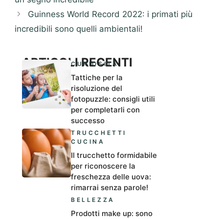
Guinness World Record 2022: i primati più
incredibili sono quelli ambientali!
ARTICOLI RECENTI
CURIOSITÀ
Tattiche per la
risoluzione del
fotopuzzle: consigli utili
per completarli con
successo
TRUCCHETTI
CUCINA
Il trucchetto formidabile
per riconoscere la
freschezza delle uova:
rimarrai senza parole!
BELLEZZA
Prodotti make up: sono