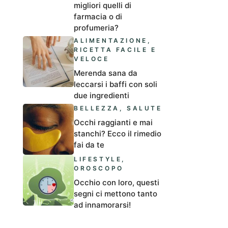
migliori quelli di
farmacia o di
profumeria?
ALIMENTAZIONE
,
RICETTA FACILE E
VELOCE
Merenda sana da
leccarsi i baffi con soli
due ingredienti
BELLEZZA
,
SALUTE
Occhi raggianti e mai
stanchi? Ecco il rimedio
fai da te
LIFESTYLE
,
OROSCOPO
Occhio con loro, questi
segni ci mettono tanto
ad innamorarsi!