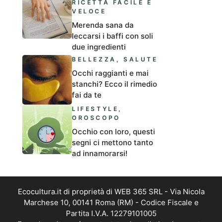
RICETTA FACILE E
VELOCE
Merenda sana da
leccarsi i baffi con soli
due ingredienti
BELLEZZA
,
SALUTE
Occhi raggianti e mai
stanchi? Ecco il rimedio
fai da te
LIFESTYLE
,
OROSCOPO
Occhio con loro, questi
segni ci mettono tanto
ad innamorarsi!
Ecocultura.it di proprietà di WEB 365 SRL - Via Nicola
Marchese 10, 00141 Roma (RM) - Codice Fiscale e
Partita I.V.A. 12279101005