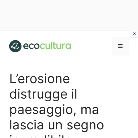
Vai
al
MENU
contenuto
L’erosione
distrugge il
paesaggio, ma
lascia un segno