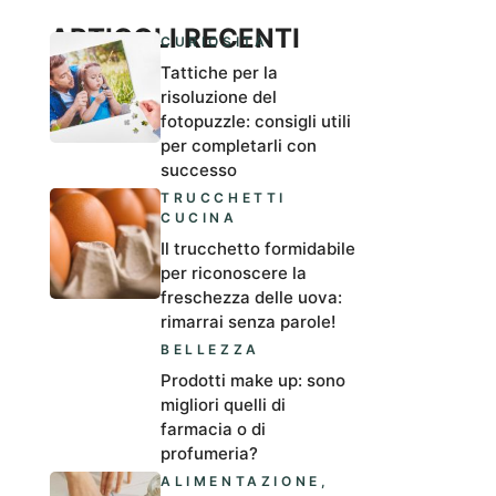
ARTICOLI RECENTI
CURIOSITÀ
Tattiche per la
risoluzione del
fotopuzzle: consigli utili
per completarli con
successo
TRUCCHETTI
CUCINA
Il trucchetto formidabile
per riconoscere la
freschezza delle uova:
rimarrai senza parole!
BELLEZZA
Prodotti make up: sono
migliori quelli di
farmacia o di
profumeria?
ALIMENTAZIONE
,