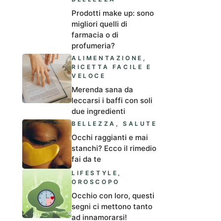
Prodotti make up: sono
migliori quelli di
farmacia o di
profumeria?
ALIMENTAZIONE
,
RICETTA FACILE E
VELOCE
Merenda sana da
leccarsi i baffi con soli
due ingredienti
BELLEZZA
,
SALUTE
Occhi raggianti e mai
stanchi? Ecco il rimedio
fai da te
LIFESTYLE
,
OROSCOPO
Occhio con loro, questi
segni ci mettono tanto
ad innamorarsi!