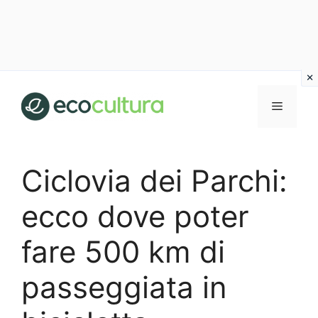
Vai
al
MENU
contenuto
Ciclovia dei Parchi:
ecco dove poter
fare 500 km di
passeggiata in