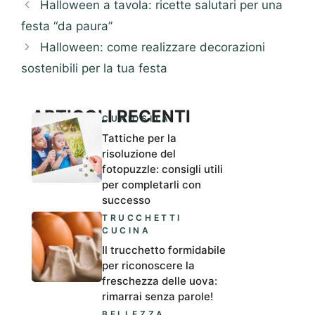
Halloween a tavola: ricette salutari per una
festa “da paura”
Halloween: come realizzare decorazioni
sostenibili per la tua festa
ARTICOLI RECENTI
CURIOSITÀ
Tattiche per la
risoluzione del
fotopuzzle: consigli utili
per completarli con
successo
TRUCCHETTI
CUCINA
Il trucchetto formidabile
per riconoscere la
freschezza delle uova:
rimarrai senza parole!
BELLEZZA