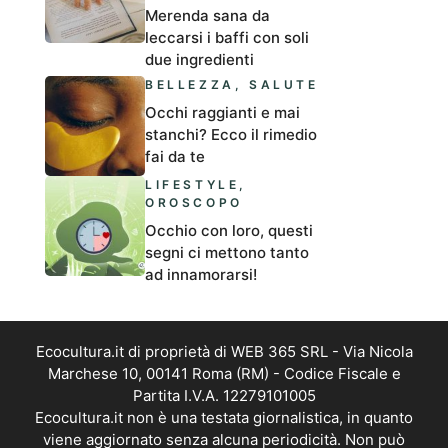
Merenda sana da
leccarsi i baffi con soli
due ingredienti
BELLEZZA
,
SALUTE
Occhi raggianti e mai
stanchi? Ecco il rimedio
fai da te
LIFESTYLE
,
OROSCOPO
Occhio con loro, questi
segni ci mettono tanto
ad innamorarsi!
Ecocultura.it di proprietà di WEB 365 SRL - Via Nicola
Marchese 10, 00141 Roma (RM) - Codice Fiscale e
Partita I.V.A. 12279101005
Ecocultura.it non è una testata giornalistica, in quanto
viene aggiornato senza alcuna periodicità. Non può