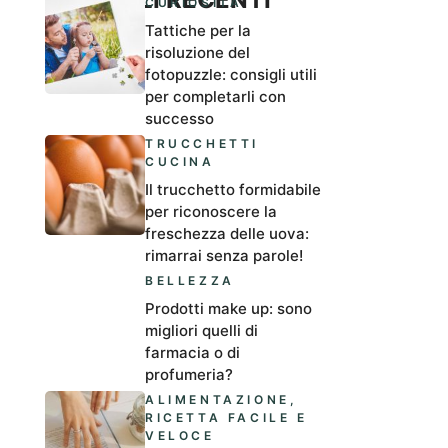
CURIOSITÀ
Tattiche per la
risoluzione del
fotopuzzle: consigli utili
per completarli con
successo
TRUCCHETTI
CUCINA
Il trucchetto formidabile
per riconoscere la
freschezza delle uova:
rimarrai senza parole!
BELLEZZA
Prodotti make up: sono
migliori quelli di
farmacia o di
profumeria?
ALIMENTAZIONE
,
RICETTA FACILE E
VELOCE