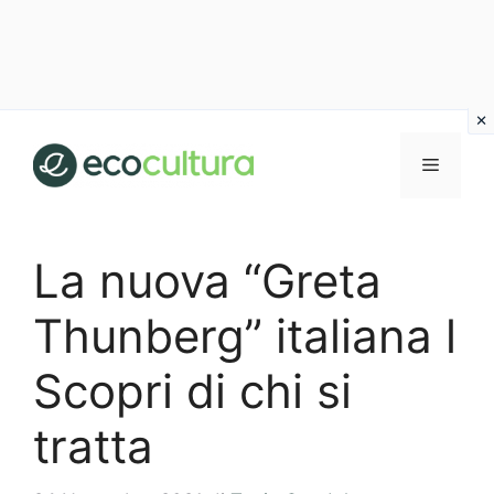
Vai
al
MENU
contenuto
La nuova “Greta
Thunberg” italiana l
Scopri di chi si
tratta