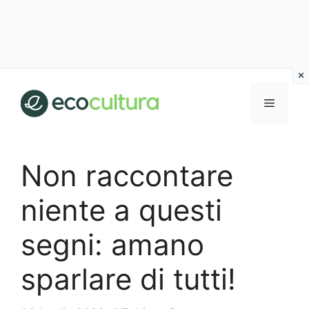
Vai
al
MENU
contenuto
Non raccontare
niente a questi
segni: amano
sparlare di tutti!