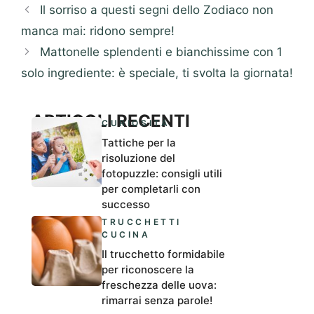
Il sorriso a questi segni dello Zodiaco non
manca mai: ridono sempre!
Mattonelle splendenti e bianchissime con 1
solo ingrediente: è speciale, ti svolta la giornata!
ARTICOLI RECENTI
CURIOSITÀ
Tattiche per la
risoluzione del
fotopuzzle: consigli utili
per completarli con
successo
TRUCCHETTI
CUCINA
Il trucchetto formidabile
per riconoscere la
freschezza delle uova:
rimarrai senza parole!