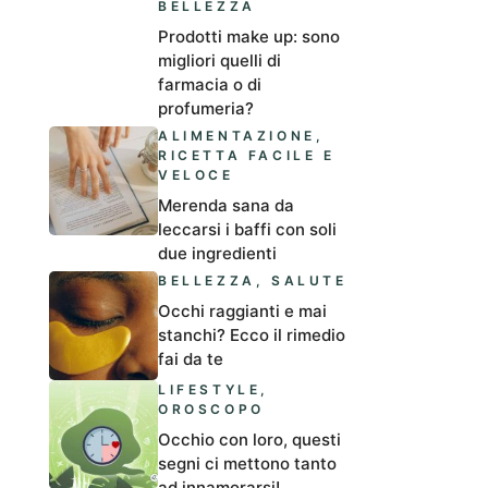
BELLEZZA
Prodotti make up: sono
migliori quelli di
farmacia o di
profumeria?
ALIMENTAZIONE
,
RICETTA FACILE E
VELOCE
Merenda sana da
leccarsi i baffi con soli
due ingredienti
BELLEZZA
,
SALUTE
Occhi raggianti e mai
stanchi? Ecco il rimedio
fai da te
LIFESTYLE
,
OROSCOPO
Occhio con loro, questi
segni ci mettono tanto
ad innamorarsi!