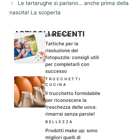
Le tartarughe si parlano… anche prima della
nascita! La scoperta
ARTICOLI RECENTI
CURIOSITÀ
Tattiche per la
risoluzione del
fotopuzzle: consigli utili
per completarli con
successo
TRUCCHETTI
CUCINA
Il trucchetto formidabile
per riconoscere la
freschezza delle uova:
rimarrai senza parole!
BELLEZZA
Prodotti make up: sono
migliori quelli di