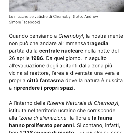
Le mucche selvatiche di Chernobyl (foto: Andrew
Simon/Facebook)
Quando pensiamo a
Chernobyl
, la nostra mente
non può che andare all’immensa
tragedia
partita dalla
centrale nucleare
nella notte del
26 aprile
1986
. Da quel giorno, in seguito
all’evacuazione degli abitanti dalla zona più
vicina al reattore, l’area è diventata una vera e
propria
città fantasma
dove la natura è riuscita
a
riprendere i propri spazi
.
All’interno della
Riserva Naturale di Chernobyl
,
istituita nel territorio ucraino che corrisponde
alla “
zona di alienazione
” la flora e
la fauna
hanno proliferato per anni
. Si contano, infatti,
ben
1.228 specie di piante
– di cui alcune sono