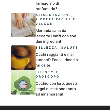
farmacia o di
profumeria?
ALIMENTAZIONE
,
RICETTA FACILE E
VELOCE
Merenda sana da
leccarsi i baffi con soli
due ingredienti
BELLEZZA
,
SALUTE
Occhi raggianti e mai
stanchi? Ecco il rimedio
fai da te
LIFESTYLE
,
OROSCOPO
Occhio con loro, questi
segni ci mettono tanto
ad innamorarsi!