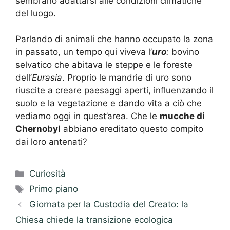
sembrano adattarsi alle condizioni climatiche
del luogo.
Parlando di animali che hanno occupato la zona
in passato, un tempo qui viveva l’
uro
:
bovino
selvatico che abitava le steppe e le foreste
dell’
Eurasia
. Proprio le mandrie di uro sono
riuscite a creare paesaggi aperti, influenzando il
suolo e la vegetazione e dando vita a ciò che
vediamo oggi in quest’area. Che le
mucche di
Chernobyl
abbiano ereditato questo compito
dai loro antenati?
Categorie
Curiosità
Tag
Primo piano
Giornata per la Custodia del Creato: la
Chiesa chiede la transizione ecologica