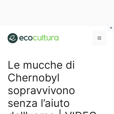
Vai
al
MENU
contenuto
Le mucche di
Chernobyl
sopravvivono
senza l’aiuto