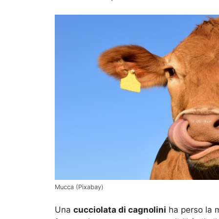
Mucca (Pixabay)
Una
cucciolata di cagnolini
ha perso la m