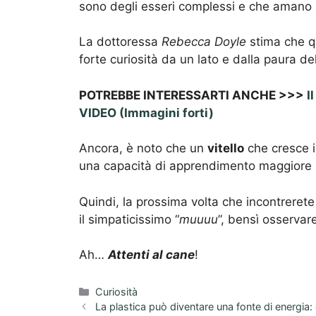
sono degli esseri complessi e che amano a
La dottoressa
Rebecca Doyle
stima che qu
forte curiosità da un lato e dalla paura dell
POTREBBE INTERESSARTI ANCHE >>>
I
VIDEO (Immagini forti)
Ancora, è noto che un
vitello
che cresce i
una capacità di apprendimento maggiore risp
Quindi, la prossima volta che incontrerete
il simpaticissimo “
muuuu
”, bensì osservar
Ah…
Attenti al cane
!
Categorie
Curiosità
La plastica può diventare una fonte di energia