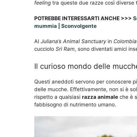
feeling
tra queste due razze così diverse tr
POTREBBE INTERESSARTI ANCHE >>>
S
mummia | Sconvolgente
Al
Juliana’s Animal Sanctuary
in
Colombia
cucciolo
Sri Ram
, sono diventati amici ins
Il curioso mondo delle mucch
Questi aneddoti servono per conoscere pi
delle mucche. Effettivamente, non si è so
rispetto a qualsiasi
razza animale
che è s
fabbisogno di nutrimento umano.