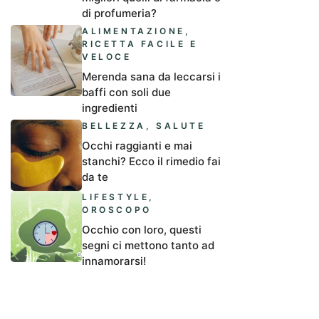
di profumeria?
ALIMENTAZIONE
,
RICETTA FACILE E
VELOCE
Merenda sana da leccarsi i
baffi con soli due
ingredienti
BELLEZZA
,
SALUTE
Occhi raggianti e mai
stanchi? Ecco il rimedio fai
da te
LIFESTYLE
,
OROSCOPO
Occhio con loro, questi
segni ci mettono tanto ad
innamorarsi!