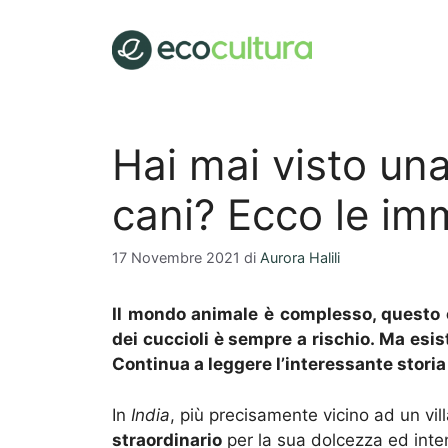
Vai
al
contenuto
Hai mai visto un
cani? Ecco le im
17 Novembre 2021
di
Aurora Halili
Il mondo animale è complesso, questo or
dei cuccioli è sempre a rischio. Ma esist
Continua a leggere l’interessante stor
In
India
, più precisamente vicino ad un vil
straordinario
per la sua dolcezza ed inten