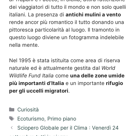
dei viaggiatori di tutto il mondo e non solo quelli
italiani. La presenza di
antichi mulini a vento
rende ancor più romantico il tutto donando una
pittoresca particolarità al luogo. Il tramonto in
questo luogo diviene un fotogramma indelebile
nella mente.
Nel 1995 è stata istituita come area di riserva
naturale ed è attualmente gestita dal
World
Wildlife Fund Italia
come
una delle zone umide
più importanti d’Italia
e un importante
rifugio
per gli uccelli migratori
.
Categorie
Curiosità
Tag
Ecoturismo
,
Primo piano
Sciopero Globale per il Clima : Venerdì 24