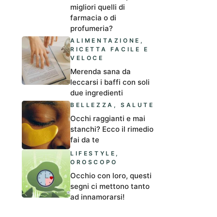
migliori quelli di
farmacia o di
profumeria?
ALIMENTAZIONE
,
RICETTA FACILE E
VELOCE
Merenda sana da
leccarsi i baffi con soli
due ingredienti
BELLEZZA
,
SALUTE
Occhi raggianti e mai
stanchi? Ecco il rimedio
fai da te
LIFESTYLE
,
OROSCOPO
Occhio con loro, questi
segni ci mettono tanto
ad innamorarsi!