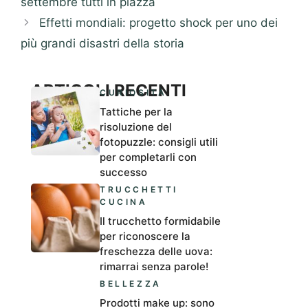
settembre tutti in piazza
Effetti mondiali: progetto shock per uno dei
più grandi disastri della storia
ARTICOLI RECENTI
CURIOSITÀ
Tattiche per la
risoluzione del
fotopuzzle: consigli utili
per completarli con
successo
TRUCCHETTI
CUCINA
Il trucchetto formidabile
per riconoscere la
freschezza delle uova:
rimarrai senza parole!
BELLEZZA
Prodotti make up: sono