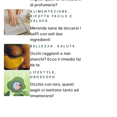
di profumeria?
ALIMENTAZIONE
,
RICETTA FACILE E
VELOCE
Merenda sana da leccarsi i
baffi con soli due
ingredienti
BELLEZZA
,
SALUTE
Occhi raggianti e mai
stanchi? Ecco il rimedio fai
da te
LIFESTYLE
,
OROSCOPO
Occhio con loro, questi
segni ci mettono tanto ad
innamorarsi!