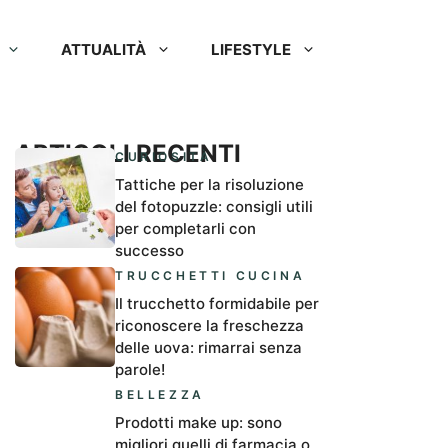
ATTUALITÀ
LIFESTYLE
ARTICOLI RECENTI
CURIOSITÀ
Tattiche per la risoluzione
del fotopuzzle: consigli utili
per completarli con
successo
TRUCCHETTI CUCINA
Il trucchetto formidabile per
riconoscere la freschezza
delle uova: rimarrai senza
parole!
BELLEZZA
Prodotti make up: sono
migliori quelli di farmacia o