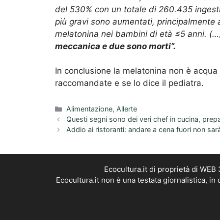
del 530% con un totale di 260.435 ingestion
più gravi sono aumentati, principalmente a
melatonina nei bambini di età ≤5 anni. (…
meccanica e due sono morti”.
In conclusione la melatonina non è acqua 
raccomandate e se lo dice il pediatra.
Categorie
Alimentazione
,
Allerte
Questi segni sono dei veri chef in cucina, prepar
Addio ai ristoranti: andare a cena fuori non sar
Ecocultura.it di proprietà di WEB
Ecocultura.it non è una testata giornalistica, i